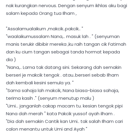
nak kurangkan nervous. Dengan senyum ikhlas aku bagi
salam kepada Orang tua Ilham ,
"Assalamualaikum ,makcik..pakcik.. "
"waalaikumussalam Nana,.. masuk lah . " (senyuman
manis terukir dibibir mereka ,ku raih tangan cik Fatimah
dan ku cium tangan sebagai tanda hormat kepada
dia )
"Nana,.. Lama tak datang sini. Sekarang dah semakin
berseri je makcik tengok . atau..berseri sebab Ilham
dah kembali kesini semula ya. "
"Sama sahaja lah makcik, Nana biasa-biasa sahaja,
terima kasih ." (senyum menutup malu )
"Umi... janganlah cakap macam tu. kesian tengok pipi
Nana dah merah " kata Pakcik yussof ayah ilham .
"Dia dah semakin Cantik kan Umi.. tak salah Ilham cari
calon menantu untuk Umi and Ayah "