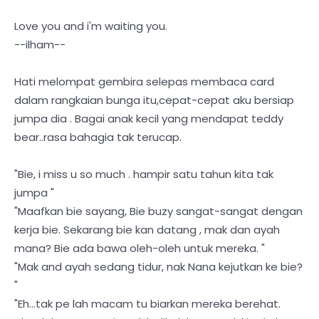
Love you and i'm waiting you.
--ilham--
Hati melompat gembira selepas membaca card
dalam rangkaian bunga itu,cepat-cepat aku bersiap
jumpa dia . Bagai anak kecil yang mendapat teddy
bear..rasa bahagia tak terucap.
"Bie, i miss u so much . hampir satu tahun kita tak
jumpa "
"Maafkan bie sayang, Bie buzy sangat-sangat dengan
kerja bie. Sekarang bie kan datang , mak dan ayah
mana? Bie ada bawa oleh-oleh untuk mereka. "
"Mak and ayah sedang tidur, nak Nana kejutkan ke bie?
"
"Eh...tak pe lah macam tu biarkan mereka berehat.