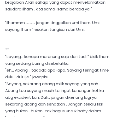
keajaiban Allah sahaja yang dapat menyelamatkan
saudara Ilham . kita sama-sama berdoa ya "
"ilhammm............. jangan tinggalkan umi Ilham. Umi
sayang Ilham " esakan tangisan dari Umi..
**
"sayang... kenapa merenung saja dari tadi " bisik Ilham
yang sedang baring disebelahku.
"eh,,, Abang .. tak ada apa-apa. Sayang teringat time
dulu -dulu je " jawapku
"Sayang, sekarang abang milik sayang yang sah .
Abang tau sayang masih teringat kenangan ketika
abg excident kan, Dah.. jangan dikenang lagi ya.
sekarang abang dah sehatkan . Jangan terlalu fikir
yang bukan -bukan.. tak bagus untuk baby dalam