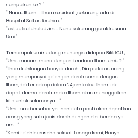
sampaikan ke ? "
" Nana.. Ilham ... Ilham excident ,sekarang ada di
Hospital Sultan Ibrahim. "
"astaqfirullahaladzimi... Nana sekarang gerak kesana
Umi "
Ternampak umi sedang menangis didepan Bilik ICU ,
"Umi.. macam mana dengan keadaan Ilham umi.. ? "
"Ilham kehilangan banyak darah , Dia perlukan orang
yang mempunyai golongan darah sama dengan
Ilham,dokter cakap dalam 24jam kalau Ilham tak
dapat derma darah..maka Ilham akan meninggalkan
kita untuk selamanya .. "
"Umi... umi bersabar ya.. nanti kita pasti akan dapatkan
orang yang satu jenis darah dengan dia. berdoa ye
umi.. "
"Kami telah berusaha sekuat tenaga kami, Hanya