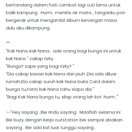
bertandang dalam hati. Lambat lagi cuti lama untuk
balik kampung . Hurm.. menitis air mata , tanganku pon
bergerak untuk mengambil Album kenangan masa
dulu aku dikampung.
**
"Kak Nana..kak Nana... ade orang bagi bunga ini untuk
kak Nana " cakap rizky
"Bunga? sape yang bagi rizky? "
"Dia cakap kawan kak Nana dari jauh ,Dia ada diluar
rumah.Dia cakap suruh kak Nana buka Card dalam
bunga tu,nanti kak Nana tahu siapa dia "
"Bagi Kak Nana bunga tu, silap orang lah kot .hurm.."
--"Hey sayang ..Bie rindu sayang . Maaflah selama ini
Bie buzy dengan kerja outstation bie sampai abaikan
sayang . Bie ada kat luar tunggu sayang .