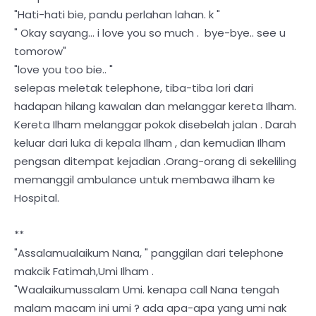
"Hati-hati bie, pandu perlahan lahan. k "
" Okay sayang... i love you so much . bye-bye.. see u
tomorow"
"love you too bie.. "
selepas meletak telephone, tiba-tiba lori dari
hadapan hilang kawalan dan melanggar kereta Ilham.
Kereta Ilham melanggar pokok disebelah jalan . Darah
keluar dari luka di kepala Ilham , dan kemudian Ilham
pengsan ditempat kejadian .Orang-orang di sekeliling
memanggil ambulance untuk membawa ilham ke
Hospital.
**
"Assalamualaikum Nana, " panggilan dari telephone
makcik Fatimah,Umi Ilham .
"Waalaikumussalam Umi. kenapa call Nana tengah
malam macam ini umi ? ada apa-apa yang umi nak