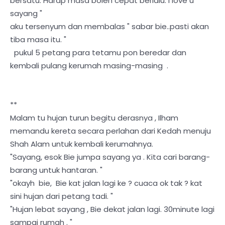
bersatu. Harap masa boleh cepat berlalu. i love u
sayang "
aku tersenyum dan membalas " sabar bie..pasti akan
tiba masa itu. "
pukul 5 petang para tetamu pon beredar dan
kembali pulang kerumah masing-masing .
**
Malam tu hujan turun begitu derasnya , Ilham
memandu kereta secara perlahan dari Kedah menuju
Shah Alam untuk kembali kerumahnya.
"Sayang, esok Bie jumpa sayang ya . Kita cari barang-
barang untuk hantaran. "
"okayh bie, Bie kat jalan lagi ke ? cuaca ok tak ? kat
sini hujan dari petang tadi. "
"Hujan lebat sayang , Bie dekat jalan lagi. 30minute lagi
sampai rumah . "