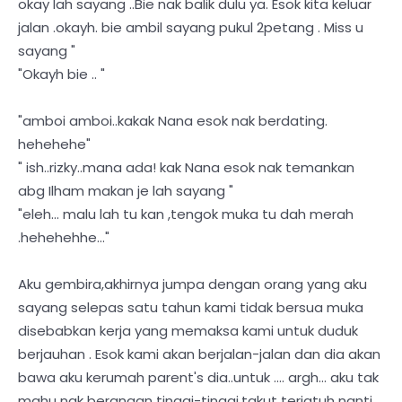
okay lah sayang ..Bie nak balik dulu ya. Esok kita keluar
jalan .okayh. bie ambil sayang pukul 2petang . Miss u
sayang "
"Okayh bie .. "
"amboi amboi..kakak Nana esok nak berdating.
hehehehe"
" ish..rizky..mana ada! kak Nana esok nak temankan
abg Ilham makan je lah sayang "
"eleh... malu lah tu kan ,tengok muka tu dah merah
.hehehehhe..."
Aku gembira,akhirnya jumpa dengan orang yang aku
sayang selepas satu tahun kami tidak bersua muka
disebabkan kerja yang memaksa kami untuk duduk
berjauhan . Esok kami akan berjalan-jalan dan dia akan
bawa aku kerumah parent's dia..untuk .... argh... aku tak
mahu nak berangan tinggi-tinggi,takut terjatuh nanti .