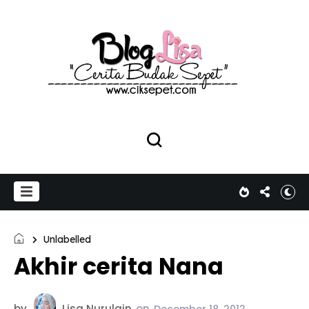
Unlabelled
Akhir cerita Nana
by
Lisa Nurulain
on