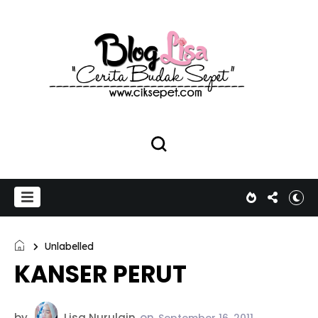
Unlabelled
KANSER PERUT
by
Lisa Nurulain
on