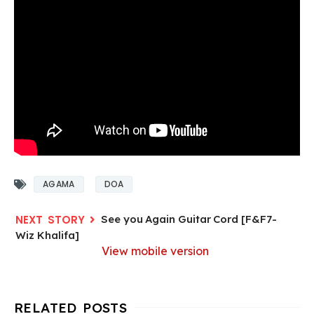
AGAMA
DOA
See you Again Guitar Cord [F&F7-
Wiz Khalifa]
View mobile version