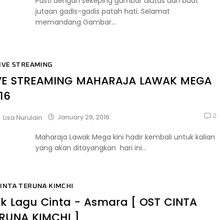
Pasti dengan sekeping gambar diatas dah buat
jutaan gadis-gadis patah hati. Selamat
memandang Gambar...
IVE STREAMING
VE STREAMING MAHARAJA LAWAK MEGA
16
2
January 29, 2016
Lisa Nurulain
Maharaja Lawak Mega kini hadir kembali untuk kalian
yang akan ditayangkan hari ini...
INTA TERUNA KIMCHI
rik Lagu Cinta - Asmara [ OST CINTA
RUNA KIMCHI ]