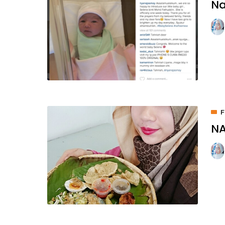
Na
NA