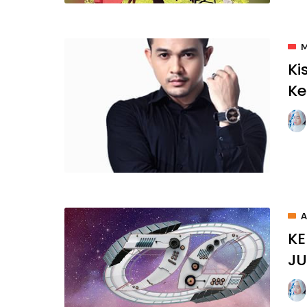
Ki
K
A
KE
JU