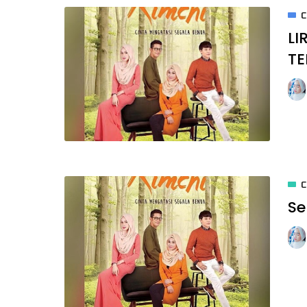
C
LI
TE
C
Se