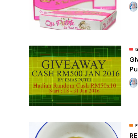
G
Gi
Pu
RE