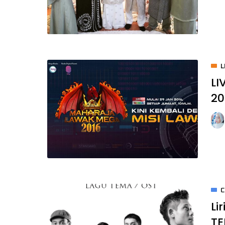
L
LI
20
C
Li
TE