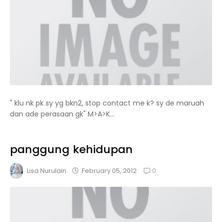
" klu nk pk sy yg bkn2, stop contact me k? sy de maruah
dan ade perasaan gk" M>A>K...
panggung kehidupan
0
February 05, 2012
Lisa Nurulain