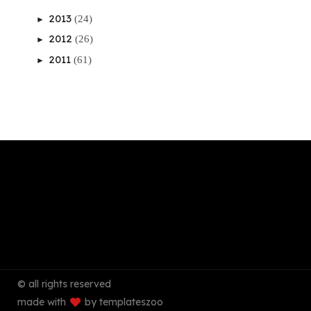
2013
(24)
►
2012
(26)
►
2011
(61)
►
© all rights reserved
made with
by templateszoo