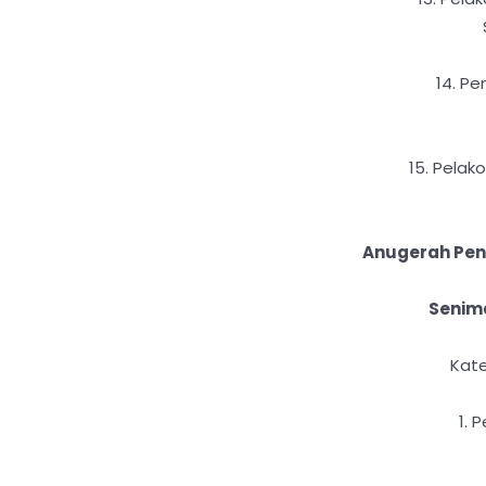
14. Pe
15. Pelak
Anugerah Pen
Senima
Kate
1. 