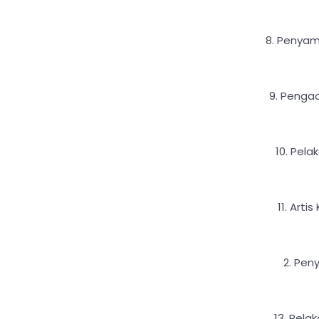
8. Penyamp
9. Penga
10. Pela
11. Arti
2. Pen
13. Pelak