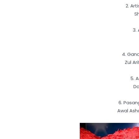
2. Art
S
3. 
4. Gand
Zul Ar
5. A
Da
6. Pasan
Awal Ash