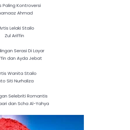
is Paling Kontroversi
harnaaz Ahmad
Artis Lelaki Stailo
Zul Ariffin
ingan Serasi Di Layar
iffin dan Ayda Jebat
rtis Wanita Stailo
to Siti Nurhaliza
gan Selebriti Romantis
aari dan Scha Al-Yahya