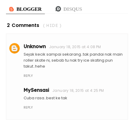
2 Comments
( HIDE )
Unknown
January 18, 2015 at 4:08 PM
Sejak kecik sampai sekarang..tak pandai nak main
roller skate ni, sebab tu nak try ice skating pun
takut..hehe
REPLY
MySensasi
January 18, 2015 at 4:25 PM
Cuba rasa..best ke tak
REPLY