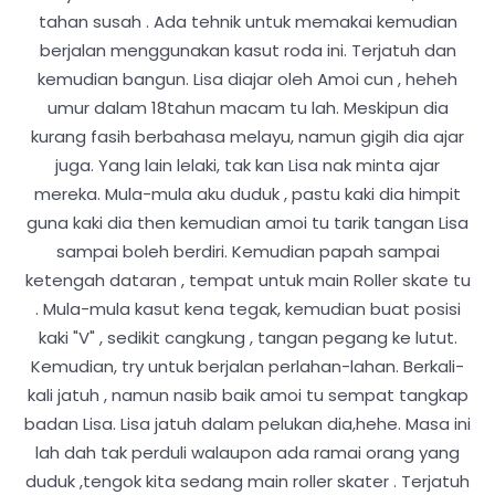
tahan susah . Ada tehnik untuk memakai kemudian
berjalan menggunakan kasut roda ini. Terjatuh dan
kemudian bangun. Lisa diajar oleh Amoi cun , heheh
umur dalam 18tahun macam tu lah. Meskipun dia
kurang fasih berbahasa melayu, namun gigih dia ajar
juga. Yang lain lelaki, tak kan Lisa nak minta ajar
mereka. Mula-mula aku duduk , pastu kaki dia himpit
guna kaki dia then kemudian amoi tu tarik tangan Lisa
sampai boleh berdiri. Kemudian papah sampai
ketengah dataran , tempat untuk main Roller skate tu
. Mula-mula kasut kena tegak, kemudian buat posisi
kaki "V" , sedikit cangkung , tangan pegang ke lutut.
Kemudian, try untuk berjalan perlahan-lahan. Berkali-
kali jatuh , namun nasib baik amoi tu sempat tangkap
badan Lisa. Lisa jatuh dalam pelukan dia,hehe. Masa ini
lah dah tak perduli walaupon ada ramai orang yang
duduk ,tengok kita sedang main roller skater . Terjatuh