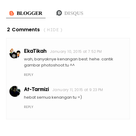
2 Comments
( HIDE )
EkaTikah
January 10, 2015 at 7:52 PM
wah, banyaknye kenangan best. hehe. cantik
gambar photoshoot tu ^^
REPLY
At-Tarmizi
January 11, 2015 at 9:23 PM
hebat semua kenangan tu =)
REPLY