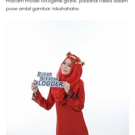
macam model fotogenik gitew.. padahal Failed dalam
pose ambil gambar. HAahahaha