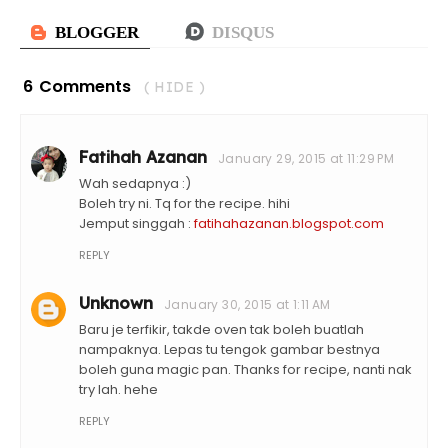
6 Comments
( HIDE )
Fatihah Azanan
January 29, 2015 at 11:29 PM
Wah sedapnya :)
Boleh try ni. Tq for the recipe. hihi
Jemput singgah :
fatihahazanan.blogspot.com
REPLY
Unknown
January 30, 2015 at 1:11 AM
Baru je terfikir, takde oven tak boleh buatlah
nampaknya. Lepas tu tengok gambar bestnya
boleh guna magic pan. Thanks for recipe, nanti nak
try lah. hehe
REPLY