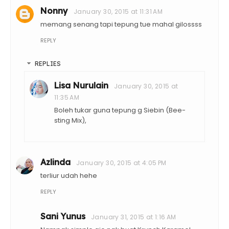
Nonny
January 30, 2015 at 11:31 AM
memang senang tapi tepung tue mahal gilossss
REPLY
REPLIES
Lisa Nurulain
January 30, 2015 at
11:35 AM
Boleh tukar guna tepung g Siebin (Bee-
sting Mix),
Azlinda
January 30, 2015 at 4:05 PM
terliur udah hehe
REPLY
Sani Yunus
January 31, 2015 at 1:16 AM