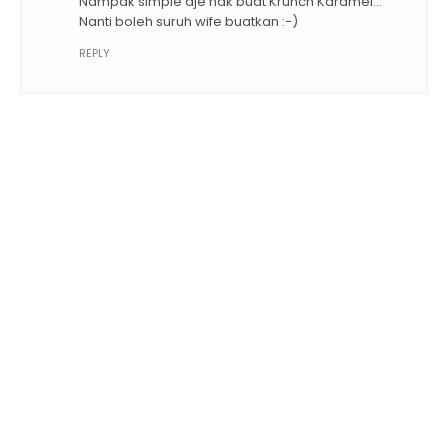
Nampak simple aje nak buat Krunch Karamel...
Nanti boleh suruh wife buatkan :-)
REPLY