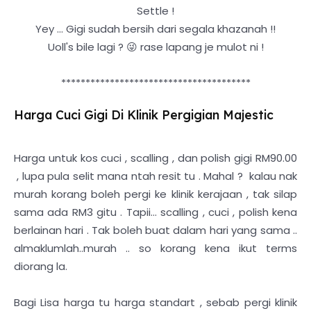
Settle !
Yey ... Gigi sudah bersih dari segala khazanah !!
Uoll's bile lagi ? 😜 rase lapang je mulot ni !
***************************************
Harga Cuci Gigi Di Klinik Pergigian Majestic
Harga untuk kos cuci , scalling , dan polish gigi RM90.00
, lupa pula selit mana ntah resit tu . Mahal ? kalau nak
murah korang boleh pergi ke klinik kerajaan , tak silap
sama ada RM3 gitu . Tapii... scalling , cuci , polish kena
berlainan hari . Tak boleh buat dalam hari yang sama ..
almaklumlah..murah .. so korang kena ikut terms
diorang la.
Bagi Lisa harga tu harga standart , sebab pergi klinik