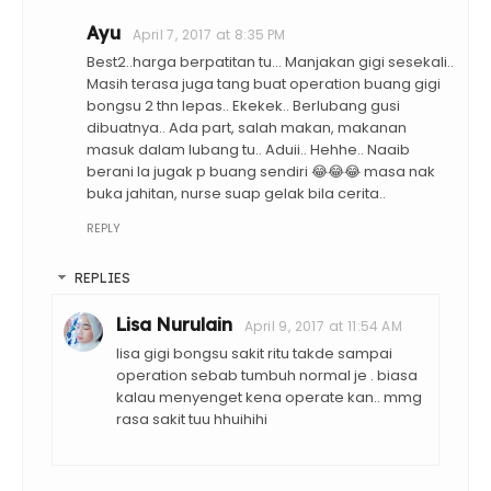
Ayu
April 7, 2017 at 8:35 PM
Best2..harga berpatitan tu... Manjakan gigi sesekali..
Masih terasa juga tang buat operation buang gigi
bongsu 2 thn lepas.. Ekekek.. Berlubang gusi
dibuatnya.. Ada part, salah makan, makanan
masuk dalam lubang tu.. Aduii.. Hehhe.. Naaib
berani la jugak p buang sendiri 😂😂😂 masa nak
buka jahitan, nurse suap gelak bila cerita..
REPLY
REPLIES
Lisa Nurulain
April 9, 2017 at 11:54 AM
lisa gigi bongsu sakit ritu takde sampai
operation sebab tumbuh normal je . biasa
kalau menyenget kena operate kan.. mmg
rasa sakit tuu hhuihihi