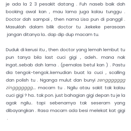
je ada la 2 3 pesakit datang . Fuh naseb baik dah
booking awal kan , mau lama juga kalau tunggu .
Doctor dah sampai , then nama Lisa pun di panggil .
Masuklah dalam bilik doctor tu ..kekeke perasaan
jangan ditanya la.. dap dip dup macam tu.
Duduk di kerusi itu , then doctor yang lemah lembut tu
pun tanya bila last cuci gigi , adeh.. mana nak
ingat..sebab dah lama . (pemalas betul kan ) . Pastu
dia tengok-tengok..kemudian buat la cuci , scalling
dan polish tu . Nganga mulut dan bunyi
zenggggggg
zinggggggg
.
... macam tu . Ngilu atau sakit tak kalau
cuci gigi ? ha.. tak pon. just bahagian gigi depan tu je la
agak ngilu.. tapi sebenarnya tak seseram yang
dibayangkan . Rasa macam ada besi melekat kat gigi
.