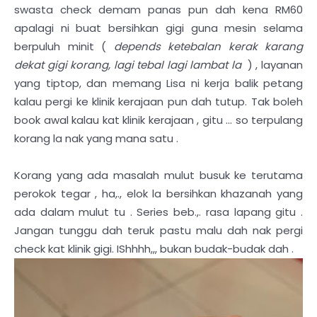
swasta check demam panas pun dah kena RM60
apalagi ni buat bersihkan gigi guna mesin selama
berpuluh minit (
depends ketebalan kerak karang
dekat gigi korang, lagi tebal lagi lambat la
) , layanan
yang tiptop, dan memang Lisa ni kerja balik petang
kalau pergi ke klinik kerajaan pun dah tutup. Tak boleh
book awal kalau kat klinik kerajaan , gitu ... so terpulang
korang la nak yang mana satu .
Korang yang ada masalah mulut busuk ke terutama
perokok tegar , ha,., elok la bersihkan khazanah yang
ada dalam mulut tu . Series beb.,. rasa lapang gitu .
Jangan tunggu dah teruk pastu malu dah nak pergi
check kat klinik gigi. IShhhh,,, bukan budak-budak dah .