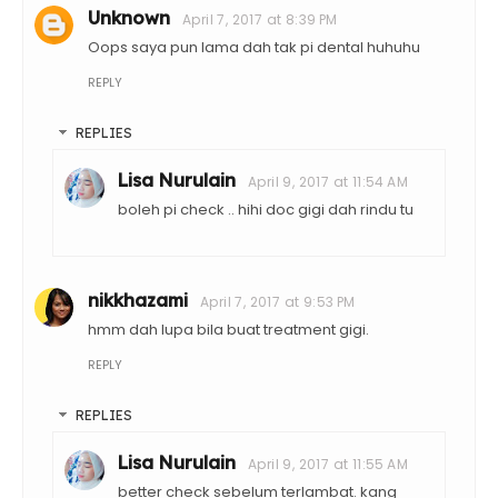
Unknown
April 7, 2017 at 8:39 PM
Oops saya pun lama dah tak pi dental huhuhu
REPLY
REPLIES
Lisa Nurulain
April 9, 2017 at 11:54 AM
boleh pi check .. hihi doc gigi dah rindu tu
nikkhazami
April 7, 2017 at 9:53 PM
hmm dah lupa bila buat treatment gigi.
REPLY
REPLIES
Lisa Nurulain
April 9, 2017 at 11:55 AM
better check sebelum terlambat. kang