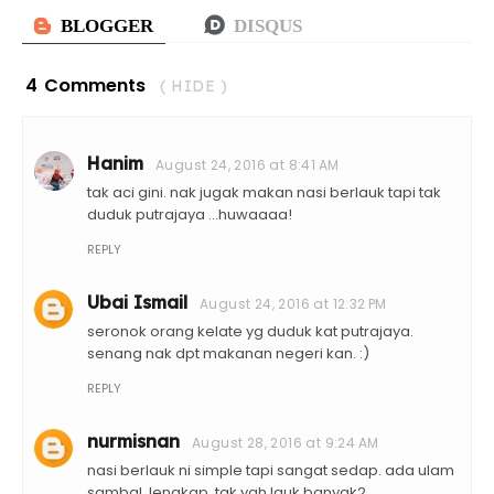
4 Comments
( HIDE )
Hanim
August 24, 2016 at 8:41 AM
tak aci gini. nak jugak makan nasi berlauk tapi tak
duduk putrajaya ...huwaaaa!
REPLY
Ubai Ismail
August 24, 2016 at 12:32 PM
seronok orang kelate yg duduk kat putrajaya.
senang nak dpt makanan negeri kan. :)
REPLY
nurmisnan
August 28, 2016 at 9:24 AM
nasi berlauk ni simple tapi sangat sedap. ada ulam
sambal. lengkap. tak yah lauk banyak2...