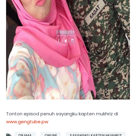
Tonton episod penuh sayangku kapten mukhriz di
www.gengtube.pw
DRAMA
ONLINE
SAYANGKU KAPTEN MUKHRIZ