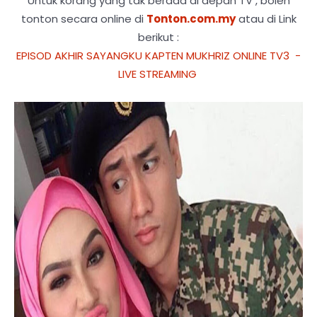
Untuk korang yang tak berada di depan TV , boleh
tonton secara online di
Tonton.com.my
atau di Link
berikut :
EPISOD AKHIR SAYANGKU KAPTEN MUKHRIZ ONLINE TV3 -
LIVE STREAMING