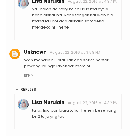
Lisa Nurulain
August 22, 2016 at 4:37 PM
ya.. boleh delivery ke seluruh malaysia..
hehe diskaun tu kena tengok kat web dia.
mana tau kot ada diskaun sampena
merdeka ni .. hehe
Unknown
August 22, 2016 at 3:58 PM
Wah menarik ni... xtau lak ada servis hantar
pewangi bunga lavendar mcm ni.
REPLY
REPLIES
Lisa Nurulain
August 22, 2016 at 4:32 PM
tu la.. lisa pon baru tahu . heheh bese yang
biji2 tu je yng tau