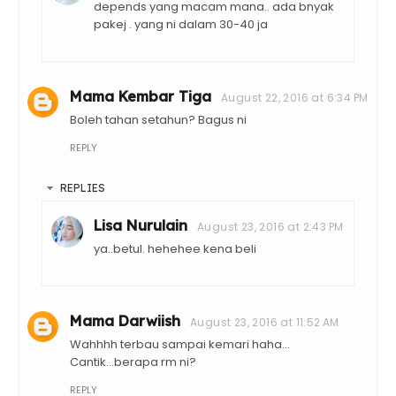
depends yang macam mana.. ada bnyak
pakej . yang ni dalam 30-40 ja
Mama Kembar Tiga
August 22, 2016 at 6:34 PM
Boleh tahan setahun? Bagus ni
REPLY
REPLIES
Lisa Nurulain
August 23, 2016 at 2:43 PM
ya..betul. hehehee kena beli
Mama Darwiish
August 23, 2016 at 11:52 AM
Wahhhh terbau sampai kemari haha...
Cantik...berapa rm ni?
REPLY