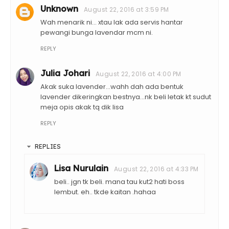
Unknown
August 22, 2016 at 3:59 PM
Wah menarik ni... xtau lak ada servis hantar
pewangi bunga lavendar mcm ni.
REPLY
Julia Johari
August 22, 2016 at 4:00 PM
Akak suka lavender...wahh dah ada bentuk
lavender dikeringkan bestnya...nk beli letak kt sudut
meja opis akak tq dik lisa
REPLY
REPLIES
Lisa Nurulain
August 22, 2016 at 4:33 PM
beli.. jgn tk beli. mana tau kut2 hati boss
lembut. eh.. tkde kaitan .hahaa