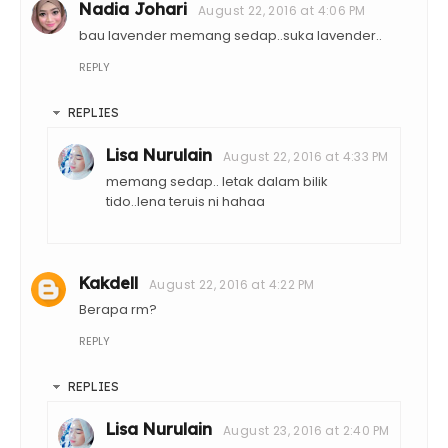
Nadia Johari
August 22, 2016 at 4:06 PM
bau lavender memang sedap..suka lavender..
REPLY
REPLIES
Lisa Nurulain
August 22, 2016 at 4:33 PM
memang sedap.. letak dalam bilik
tido..lena teruis ni hahaa
Kakdell
August 22, 2016 at 4:22 PM
Berapa rm?
REPLY
REPLIES
Lisa Nurulain
August 23, 2016 at 2:40 PM