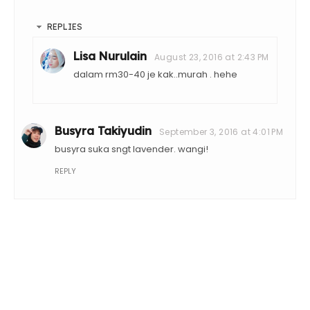
REPLIES
Lisa Nurulain
August 23, 2016 at 2:43 PM
dalam rm30-40 je kak..murah . hehe
Busyra Takiyudin
September 3, 2016 at 4:01 PM
busyra suka sngt lavender. wangi!
REPLY