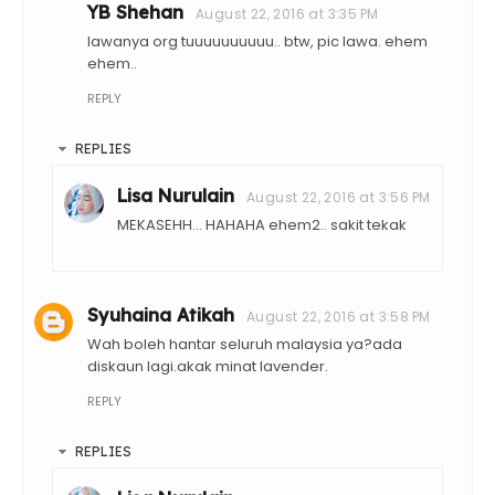
YB Shehan
August 22, 2016 at 3:35 PM
lawanya org tuuuuuuuuuu.. btw, pic lawa. ehem
ehem..
REPLY
REPLIES
Lisa Nurulain
August 22, 2016 at 3:56 PM
MEKASEHH... HAHAHA ehem2.. sakit tekak
Syuhaina Atikah
August 22, 2016 at 3:58 PM
Wah boleh hantar seluruh malaysia ya?ada
diskaun lagi.akak minat lavender.
REPLY
REPLIES