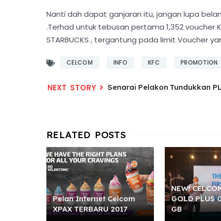
Nanti dah dapat ganjaran itu, jangan lupa belan
.Terhad untuk tebusan pertama 1,352 voucher
STARBUCKS , tergantung pada limit Voucher y
CELCOM
INFO
KFC
PROMOTION
Senarai Pelakon Tundukkan P
NEW! CELCOM
Pelan Internet Celcom
GOLD PLUS 
XPAX TERBARU 2017
GB