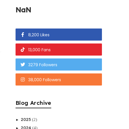
NaN
8,200 Likes
13,000 Fans
3279 Followers
38,000 Followers
Blog Archive
2025
(2)
►
2024
(4)
►