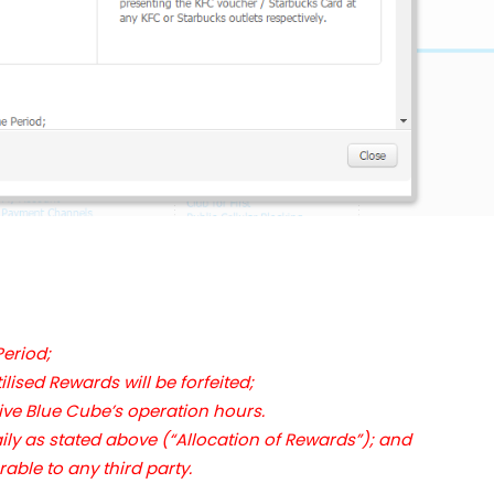
mme Period;
utilised Rewards will be forfeited;
pective Blue Cube’s operation hours.
 daily as stated above (“Allocation of Rewards”); and
able to any third party.