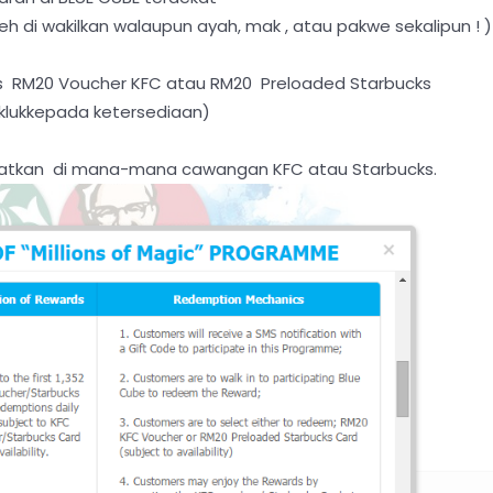
oleh di wakilkan walaupun ayah, mak , atau pakwe sekalipun ! 
bus RM20 Voucher KFC atau RM20 Preloaded Starbucks
klukkepada ketersediaan)
dapatkan di mana-mana cawangan KFC atau Starbucks.