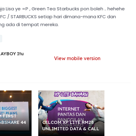
ja Lisa ye =P , Green Tea Starbucks pon boleh .. hehehe
 KFC / STARBUCKS setiap hari dimana-mana KFC dan
ang ada di tempat mereka.
LAYBOY Itu
View mobile version
 FIRST
GBSHARE 44
CELCOM XP LITE RM28
UNLIMITED DATA & CALL