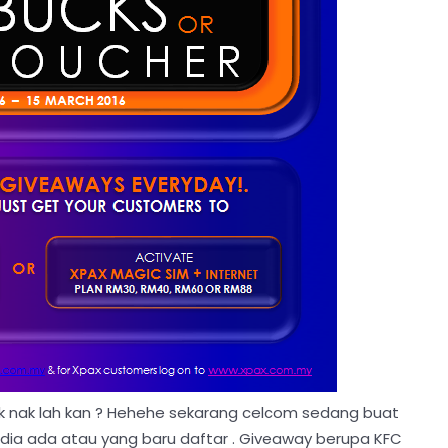
k nak lah kan ? Hehehe sekarang celcom sedang buat
ia ada atau yang baru daftar . Giveaway berupa KFC