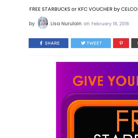
FREE STARBUCKS or KFC VOUCHER by CELC
by
Lisa Nurulain
on
February 18, 2016
SHARE
TWEET