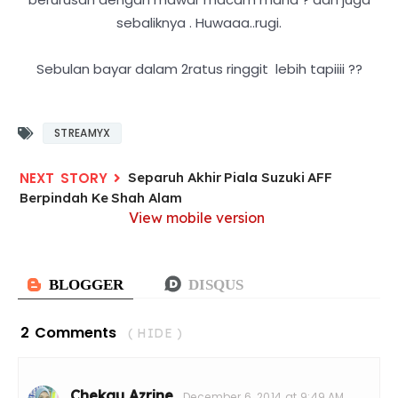
sebaliknya . Huwaaa..rugi.
Sebulan bayar dalam 2ratus ringgit lebih tapiiii ??
STREAMYX
Separuh Akhir Piala Suzuki AFF
Berpindah Ke Shah Alam
View mobile version
2 Comments
( HIDE )
Chekgu Azrine
December 6, 2014 at 9:49 AM