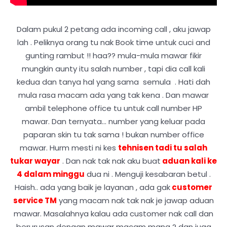
Dalam pukul 2 petang ada incoming call , aku jawap
lah . Peliknya orang tu nak Book time untuk cuci and
gunting rambut !! haa?? mula-mula mawar fikir
mungkin aunty itu salah number , tapi dia call kali
kedua dan tanya hal yang sama semula . Hati dah
mula rasa macam ada yang tak kena . Dan mawar
ambil telephone office tu untuk call number HP
mawar. Dan ternyata... number yang keluar pada
paparan skin tu tak sama ! bukan number office
mawar. Hurm mesti ni kes
tehnisen tadi tu salah
tukar wayar
. Dan nak tak nak aku buat
aduan kali ke
4 dalam minggu
dua ni . Menguji kesabaran betul .
Haish.. ada yang baik je layanan , ada gak
customer
service TM
yang macam nak tak nak je jawap aduan
mawar. Masalahnya kalau ada customer nak call dan
berurusan dengan mawar macam mana ? dan juga