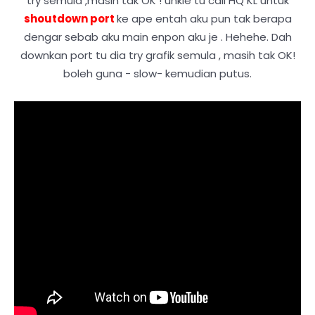
try semula ,masih tak OK ! unkle tu call HQ KL untuk
shoutdown port
ke ape entah aku pun tak berapa
dengar sebab aku main enpon aku je . Hehehe. Dah
downkan port tu dia try grafik semula , masih tak OK!
boleh guna - slow- kemudian putus.