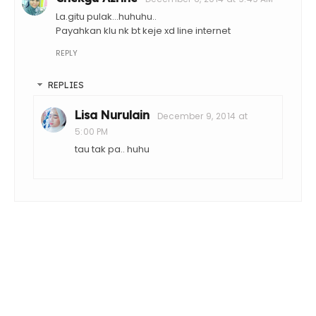
La.gitu pulak...huhuhu..
Payahkan klu nk bt keje xd line internet
REPLY
REPLIES
Lisa Nurulain
December 9, 2014 at
5:00 PM
tau tak pa.. huhu