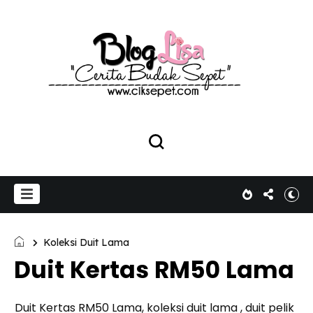
Koleksi Duit Lama
Duit Kertas RM50 Lama
Duit Kertas RM50 Lama, koleksi duit lama , duit pelik