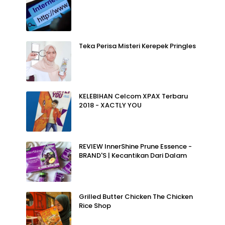
Teka Perisa Misteri Kerepek Pringles
KELEBIHAN Celcom XPAX Terbaru
2018 - XACTLY YOU
REVIEW InnerShine Prune Essence -
BRAND'S | Kecantikan Dari Dalam
Grilled Butter Chicken The Chicken
Rice Shop