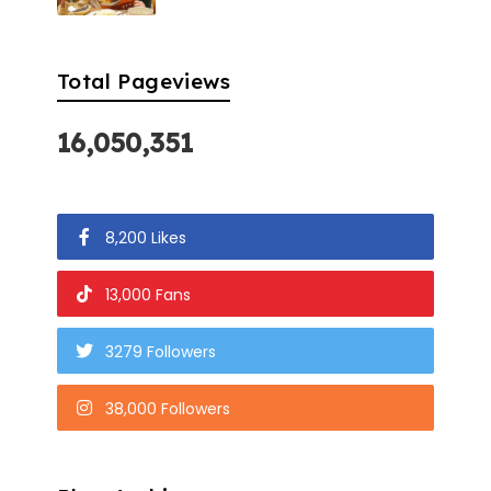
Total Pageviews
16,050,351
8,200 Likes
13,000 Fans
3279 Followers
38,000 Followers