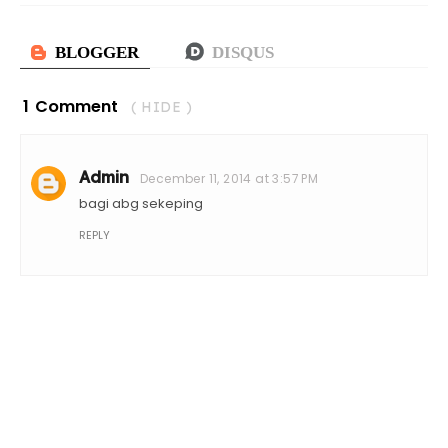
1 Comment
( HIDE )
Admin
December 11, 2014 at 3:57 PM
bagi abg sekeping
REPLY