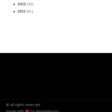
2012
(26)
►
2011
(61)
►
© all rights reserved
made with
by templateszoo