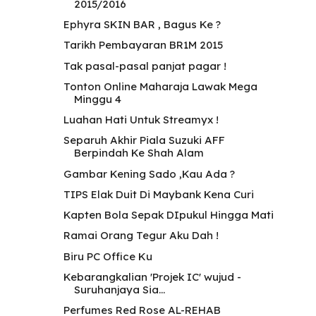
2015/2016
Ephyra SKIN BAR , Bagus Ke ?
Tarikh Pembayaran BR1M 2015
Tak pasal-pasal panjat pagar !
Tonton Online Maharaja Lawak Mega
Minggu 4
Luahan Hati Untuk Streamyx !
Separuh Akhir Piala Suzuki AFF
Berpindah Ke Shah Alam
Gambar Kening Sado ,Kau Ada ?
TIPS Elak Duit Di Maybank Kena Curi
Kapten Bola Sepak DIpukul Hingga Mati
Ramai Orang Tegur Aku Dah !
Biru PC Office Ku
Kebarangkalian 'Projek IC' wujud -
Suruhanjaya Sia...
Perfumes Red Rose AL-REHAB