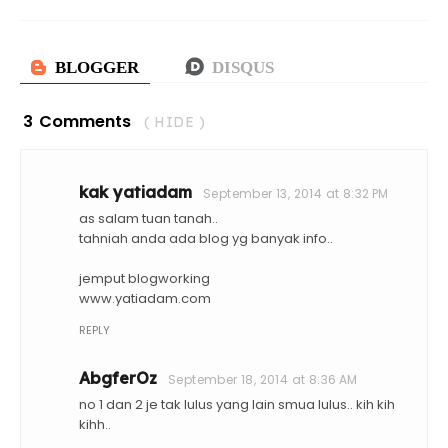
3 Comments
( HIDE )
kak yatiadam
September 13, 2014 at 8:32 PM
as salam tuan tanah..
tahniah anda ada blog yg banyak info..
jemput blogworking
www.yatiadam.com
REPLY
AbgferOz
September 18, 2014 at 8:36 AM
no 1 dan 2 je tak lulus yang lain smua lulus.. kih kih
kihh..