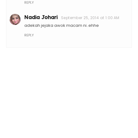
REPLY
Nadia Johari
September 25, 2014 at 1:00 AM
adekah jejaka awok macam ni..ehhe
REPLY