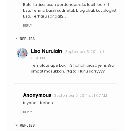
Betul tu Lisa, usah berdendam. Itu lebih baik :)
Lisa, Terima kasih sudi letak blog akak kat bloglist
Lisa. Terharu sangat2...
REPLY
REPLIES
Lisa Nurulain
September 5, 2014 at
11:50 PM
Template ape kak... :3 hahah biasa je ni. Bru
smpat masukkan. Ptg td. Huhu sorryyyy
Anonymous
September 6, 2014 at 1:07 AM
fuyooo... terbaik...
REPLY
REPLIES