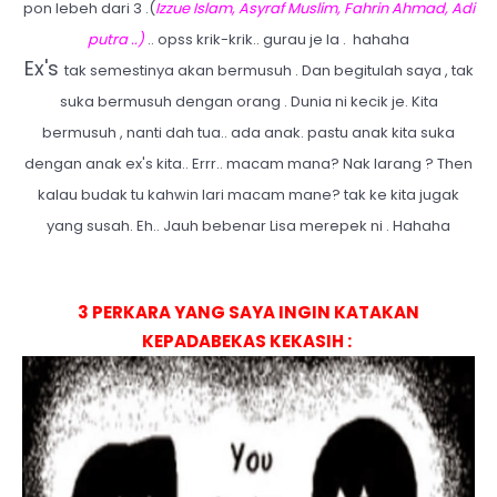
pon lebeh dari 3 .(
Izzue Islam, Asyraf Muslim, Fahrin Ahmad, Adi
putra ..)
.. opss krik-krik.. gurau je la . hahaha
Ex's
tak semestinya akan bermusuh . Dan begitulah saya , tak
suka bermusuh dengan orang . Dunia ni kecik je. Kita
bermusuh , nanti dah tua.. ada anak. pastu anak kita suka
dengan anak ex's kita.. Errr.. macam mana? Nak larang ? Then
kalau budak tu kahwin lari macam mane? tak ke kita jugak
yang susah. Eh.. Jauh bebenar Lisa merepek ni . Hahaha
3 PERKARA YANG SAYA INGIN KATAKAN
KEPADABEKAS KEKASIH :