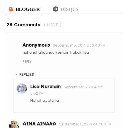
28 Comments
( HIDE )
Anonymous
September 5, 2014 at 6:40 PM
huhuhuhuhuuhuu kemain hakak lisa
REPLY
REPLIES
Lisa Nurulain
September 5, 2014 at
6:52 PM
Hahaha.. btui la
✿INA AINAA✿
September 5, 2014 at 7:00 PM