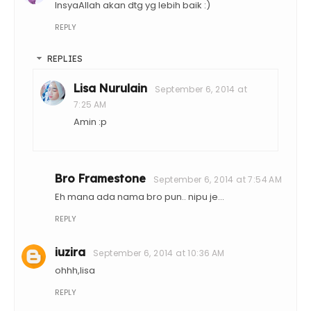
InsyaAllah akan dtg yg lebih baik :)
REPLY
REPLIES
Lisa Nurulain
September 6, 2014 at
7:25 AM
Amin :p
Bro Framestone
September 6, 2014 at 7:54 AM
Eh mana ada nama bro pun.. nipu je...
REPLY
iuzira
September 6, 2014 at 10:36 AM
ohhh,lisa
REPLY