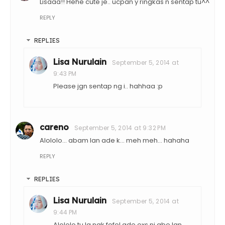
Lisaaa!! Hehe cute je.. ucpan y ringkas n sentap tu^^
REPLY
REPLIES
Lisa Nurulain
September 5, 2014 at
9:43 PM
Please jgn sentap ng i.. hahhaa :p
careno
September 5, 2014 at 9:32 PM
Alololo... abam lan ade k... meh meh... hahaha
REPLY
REPLIES
Lisa Nurulain
September 5, 2014 at
9:44 PM
Alololo tu la nak fefel ade exs ni abe lan.