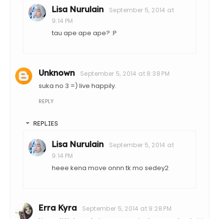
Lisa Nurulain
September 5, 2014 at
9:14 PM
tau ape ape ape? :P
Unknown
September 5, 2014 at 8:38 PM
suka no 3 =) live happily.
REPLY
REPLIES
Lisa Nurulain
September 5, 2014 at
9:14 PM
heee kena move onnn tk mo sedey2
Erra Kyra
September 5, 2014 at 9:28 PM