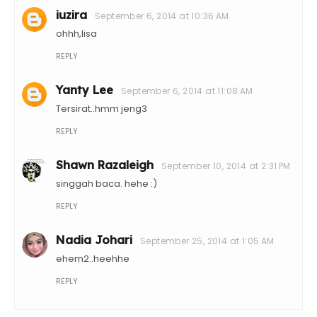
iuzira
September 6, 2014 at 10:36 AM
ohhh,lisa
REPLY
Yanty Lee
September 6, 2014 at 11:08 AM
Tersirat..hmm jeng3
REPLY
Shawn Razaleigh
September 10, 2014 at 2:31 PM
singgah baca. hehe :)
REPLY
Nadia Johari
September 25, 2014 at 1:05 AM
ehem2..heehhe
REPLY