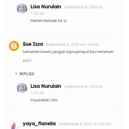
Lisa Nurulain
September 6, 2014 at
7:26 AM
Heheh terbaik ke :p
Sue Izza
September 6, 2014 at 1:46 AM
heheheh kawin jangan lupa jemput tau heheheh
REPLY
REPLIES
Lisa Nurulain
September 6, 2014 at
7:25 AM
Insyaallah..hihi
yaya_flanella
September 6, 2014 at 1:55 AM