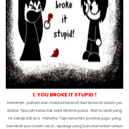
1. YOU BROKE IT STUPID !
Hahahah.. paham kan maksud tersirat dan tersurat dalam pic
diatas. Tipu lah kalau tak sakit ati time putus . Nah tu ayat yang
nk cakap kat ex's . Hahaha. Tapi kena fikir positive juga, yang
bernikah pon boleh cerai , apalagi yang baru bercintan cintun