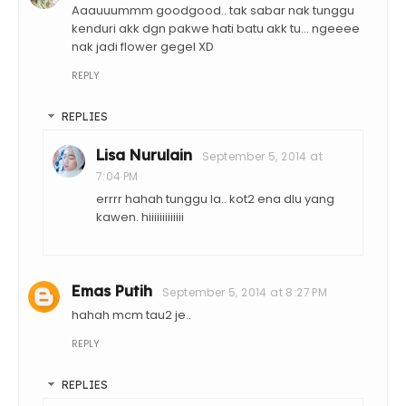
Aaauuummm goodgood.. tak sabar nak tunggu
kenduri akk dgn pakwe hati batu akk tu... ngeeee
nak jadi flower gegel XD
REPLY
REPLIES
Lisa Nurulain
September 5, 2014 at
7:04 PM
errrr hahah tunggu la.. kot2 ena dlu yang
kawen. hiiiiiiiiiiiii
Emas Putih
September 5, 2014 at 8:27 PM
hahah mcm tau2 je..
REPLY
REPLIES