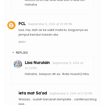
Hahaha
PCL
September 5, 2014 at 10:05 PM
Lisa..hai, dah ok ke sakit mata tu..bagusnya ex
jemput kenduri kawen dia.
REPLY
REPLIES
Lisa Nurulain
September 5, 2014 at
10:22 PM
Hahaha.. biarpon dh ex.. tkde musuh2.hihu
ieta mat Sa'ad
September 5, 2014 at 11:32 PM
Waaaa... sudah berubah template... cantiknya blog
Lisa...