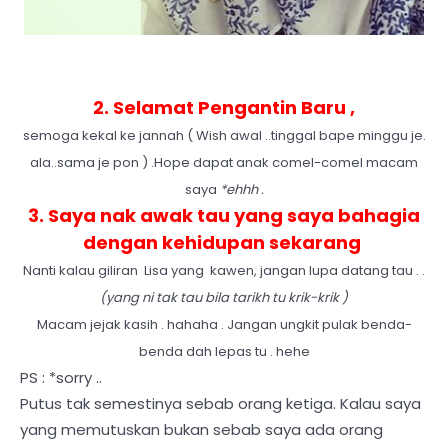
2. Selamat Pengantin Baru ,
semoga kekal ke jannah ( Wish awal ..tinggal bape minggu je.
ala..sama je pon ) .Hope dapat anak comel-comel macam
saya
*ehhh .
3. Saya nak awak tau yang saya bahagia
dengan kehidupan sekarang
Nanti kalau giliran Lisa yang kawen, jangan lupa datang tau . .
(yang ni tak tau bila tarikh tu krik-krik )
Macam jejak kasih . hahaha . Jangan ungkit pulak benda-
benda dah lepas tu . hehe
PS : *sorry ..
Putus tak semestinya sebab orang ketiga. Kalau saya
yang memutuskan bukan sebab saya ada orang