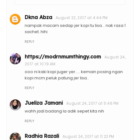
Dkna Abza
August 22, 2017 at 4:44 PM
nampak macam sedap jer kopi tu lisa... nak rasa 1
sachet..hihi
REPLY
https://modrnmumthingy.com
August 24,
2017 at 10:19 AM
ooo ni kaki kopi juger yer..... kemain posing ngan
kopi mcm peluk patung jer lisa..
REPLY
Jueliza Jamani
August 24, 2017 at 5:46 PM
wahh jadi badang la adik sepet kita nih
REPLY
Radhia Razali
August 24, 2017 at 11:22 PM