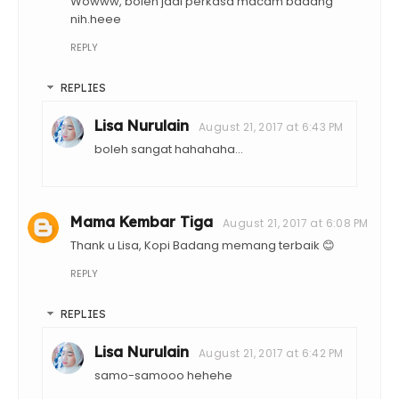
Wowww, boleh jadi perkasa macam badang
nih.heee
REPLY
REPLIES
Lisa Nurulain
August 21, 2017 at 6:43 PM
boleh sangat hahahaha...
Mama Kembar Tiga
August 21, 2017 at 6:08 PM
Thank u Lisa, Kopi Badang memang terbaik 😊
REPLY
REPLIES
Lisa Nurulain
August 21, 2017 at 6:42 PM
samo-samooo hehehe