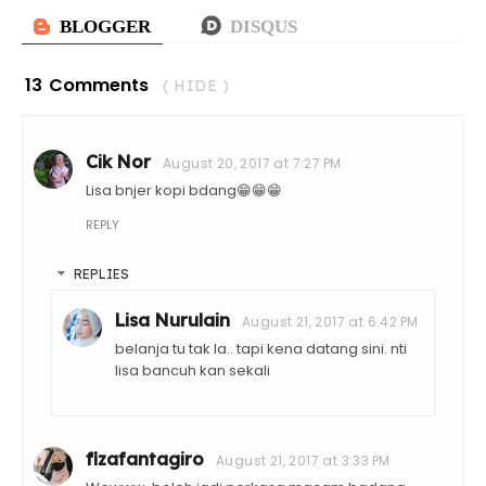
13 Comments
( HIDE )
Cik Nor
August 20, 2017 at 7:27 PM
Lisa bnjer kopi bdang😁😁😁
REPLY
REPLIES
Lisa Nurulain
August 21, 2017 at 6:42 PM
belanja tu tak la.. tapi kena datang sini. nti
lisa bancuh kan sekali
fizafantagiro
August 21, 2017 at 3:33 PM