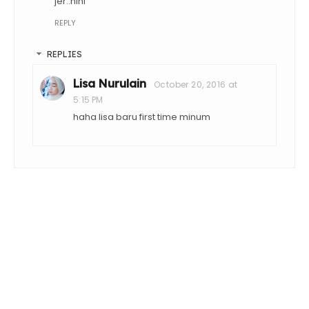
jer..hihi
REPLY
REPLIES
Lisa Nurulain
October 20, 2016 at
5:15 PM
haha lisa baru first time minum