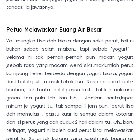
tandas la jawapnya.
Petua Melawaskan Buang Air Besar
Ya.. mungkin Lisa dah biasa dengan sakit perut, kali ni
bukan sebab salah makan.. tapi sebab "yogurt" .
Selama ni tak pernah-pernah pun makan yogurt
,sebab rasa yang macam weird sikit,maklumlah perut
kampung hehe.. berbeda dengan yogurt biasa, yogurt
drink boleh pula masuk tekak Lisa . Rasa macam buah-
buahan, dah tentu ambil perisa fruit .. tak kan nak rasa
green tea pula lah kan hihi . Jadikan cerita,lepas
minum je yogurt tu, tak sampai 1 jam pun.. perut lisa
dah memulas ,, pastu kuar la semua dalam kotoran
dan isi perut yang dah duduk 2 hari dalam tu . Oh.. baru
teringat,
yogurt
ni boleh cuci perut kita, melawaskan
perut la. So untuk korang yang susah nak buang air