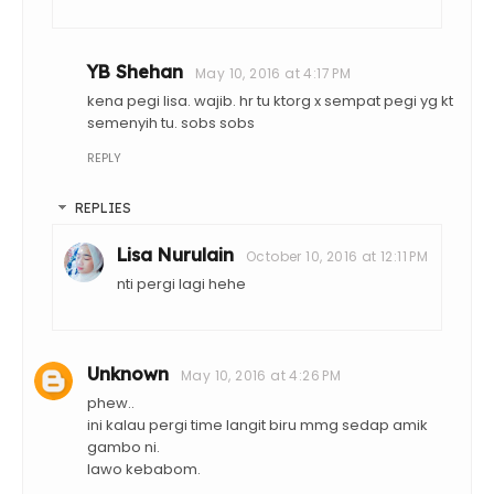
YB Shehan
May 10, 2016 at 4:17 PM
kena pegi lisa. wajib. hr tu ktorg x sempat pegi yg kt
semenyih tu. sobs sobs
REPLY
REPLIES
Lisa Nurulain
October 10, 2016 at 12:11 PM
nti pergi lagi hehe
Unknown
May 10, 2016 at 4:26 PM
phew..
ini kalau pergi time langit biru mmg sedap amik
gambo ni.
lawo kebabom.