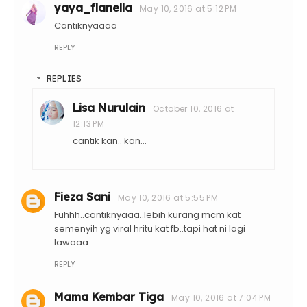
yaya_flanella
May 10, 2016 at 5:12 PM
Cantiknyaaaa
REPLY
REPLIES
Lisa Nurulain
October 10, 2016 at
12:13 PM
cantik kan.. kan...
Fieza Sani
May 10, 2016 at 5:55 PM
Fuhhh..cantiknyaaa..lebih kurang mcm kat
semenyih yg viral hritu kat fb..tapi hat ni lagi
lawaaa...
REPLY
Mama Kembar Tiga
May 10, 2016 at 7:04 PM