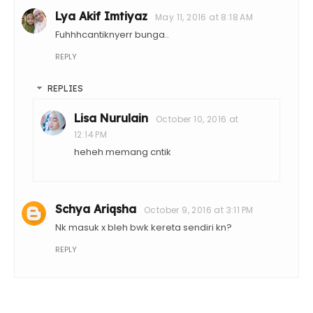
Lya Akif Imtiyaz
May 11, 2016 at 8:18 AM
Fuhhhcantiknyerr bunga..
REPLY
REPLIES
Lisa Nurulain
October 10, 2016 at
12:14 PM
heheh memang cntik
Schya Ariqsha
October 9, 2016 at 3:11 PM
Nk masuk x bleh bwk kereta sendiri kn?
REPLY