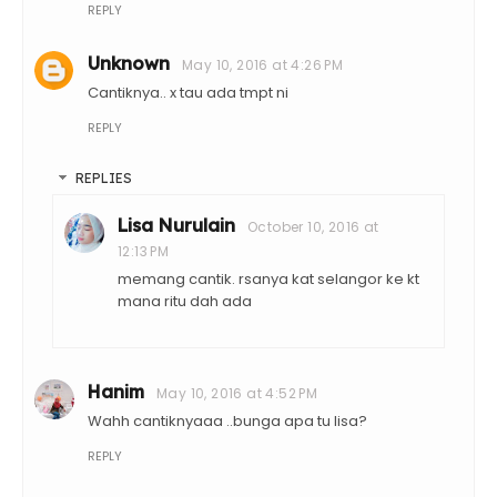
REPLY
Unknown
May 10, 2016 at 4:26 PM
Cantiknya.. x tau ada tmpt ni
REPLY
REPLIES
Lisa Nurulain
October 10, 2016 at
12:13 PM
memang cantik. rsanya kat selangor ke kt
mana ritu dah ada
Hanim
May 10, 2016 at 4:52 PM
Wahh cantiknyaaa ..bunga apa tu lisa?
REPLY