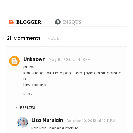
21 Comments
( HIDE )
Unknown
May 10, 2016 at 4:13 PM
phew...
kalau langit biru ime pergi mmg syiok amik gambo
ni.
lawo scene.
REPLY
REPLIES
Lisa Nurulain
October 10, 2016 at 12:11 PM
kan kan.. hehehe mari la