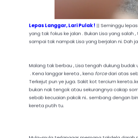
Lepas Langgar, Lari Pulak !
|| Seminggu lepas 
yang tak fokus ke jalan . Bukan Lisa yang sal
sampai tak nampak Lisa yang berjalan ni. Dah ja
Malang tak berbau , Lisa tengah dukung budak u
. Kena langgar kereta , kena
force
dari atas se
Terkejut pun ye juga. Sakit kot tercium kereta..ke
bukan nak tengok atau sekurangnya cakap sorry k
sebab kecuaian pakcik ni.. sembang dengan bini ,
kereta putih tu.
Mula-mula terlanggar memang takdela darah men