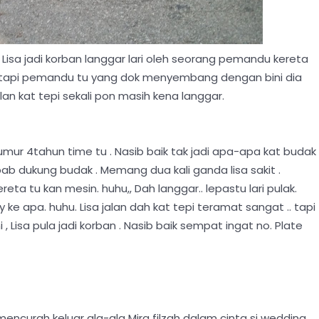
Lisa jadi korban langgar lari oleh seorang pemandu kereta
ah , tapi pemandu tu yang dok menyembang dengan bini dia
lan kat tepi sekali pon masih kena langgar.
mur 4tahun time tu . Nasib baik tak jadi apa-apa kat budak
bab dukung budak . Memang dua kali ganda lisa sakit .
reta tu kan mesin. huhu,, Dah langgar.. lepastu lari pulak.
e apa. huhu. Lisa jalan dah kat tepi teramat sangat .. tapi
 Lisa pula jadi korban . Nasib baik sempat ingat no. Plate
curah keluar ala-ala Mira filzah dalam cinta si wedding