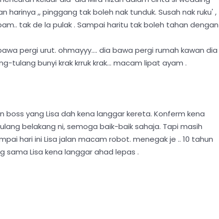
n harinya ,, pinggang tak boleh nak tunduk. Susah nak ruku' ,
lebam.. tak de la pulak . Sampai haritu tak boleh tahan dengan
wa pergi urut. ohmayyy.... dia bawa pergi rumah kawan dia 
ng-tulang bunyi krak krruk krak... macam lipat ayam .
an boss yang Lisa dah kena langgar kereta. Konferm kena
tulang belakang ni, semoga baik-baik sahaja. Tapi masih
pai hari ini Lisa jalan macam robot. menegak je .. 10 tahun
g sama Lisa kena langgar ahad lepas .