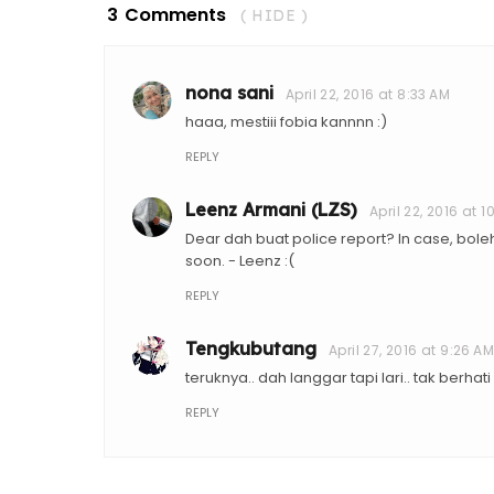
3 Comments
( HIDE )
nona sani
April 22, 2016 at 8:33 AM
haaa, mestiii fobia kannnn :)
REPLY
Leenz Armani (LZS)
April 22, 2016 at 
Dear dah buat police report? In case, boleh 
soon. - Leenz :(
REPLY
Tengkubutang
April 27, 2016 at 9:26 AM
teruknya.. dah langgar tapi lari.. tak berha
REPLY