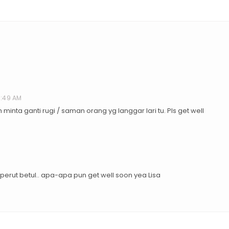
10:49 AM
minta ganti rugi / saman orang yg langgar lari tu. Pls get well
ti perut betul.. apa-apa pun get well soon yea Lisa