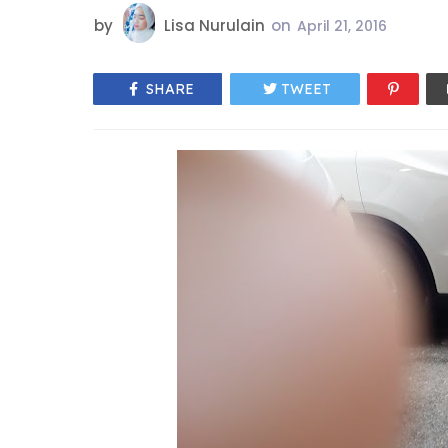
by
Lisa Nurulain
on
April 21, 2016
SHARE
TWEET