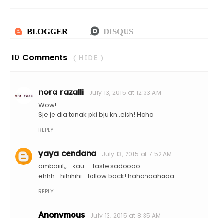
10 Comments
( HIDE )
nora razalli
July 13, 2015 at 12:33 AM
Wow!
Sje je dia tanak pki bju kn..eish! Haha
REPLY
yaya cendana
July 13, 2015 at 7:52 AM
amboiiil,,....kau......taste sadoooo
ehhh....hihihihi....follow back!!hahahaahaaa
REPLY
Anonymous
July 13, 2015 at 8:35 AM