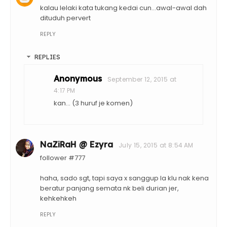
kalau lelaki kata tukang kedai cun...awal-awal dah
dituduh pervert
REPLY
REPLIES
Anonymous
September 12, 2015 at
4:17 PM
kan... (3 huruf je komen)
NaZiRaH @ Ezyra
July 15, 2015 at 8:54 AM
follower #777
haha, sado sgt, tapi saya x sanggup la klu nak kena
beratur panjang semata nk beli durian jer,
kehkehkeh
REPLY