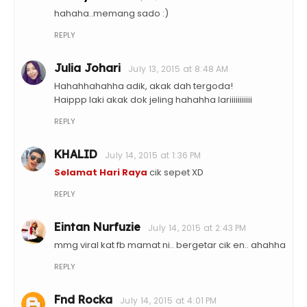
hahaha..memang sado :)
REPLY
Julia Johari
July 13, 2015 at 8:48 AM
Hahahhahahha adik, akak dah tergoda!
Haippp laki akak dok jeling hahahha lariiiiiiiiiii
REPLY
KHALID
July 14, 2015 at 1:36 PM
Selamat Hari Raya
cik sepet XD
REPLY
Eintan Nurfuzie
July 14, 2015 at 2:43 PM
mmg viral kat fb mamat ni.. bergetar cik en.. ahahha
REPLY
Fnd Rocka
July 14, 2015 at 4:01 PM