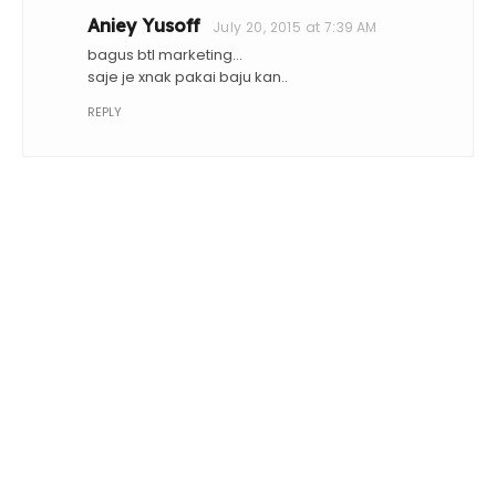
Aniey Yusoff
July 20, 2015 at 7:39 AM
bagus btl marketing...
saje je xnak pakai baju kan..
REPLY