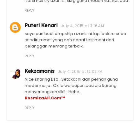
Nanti nak try azanis.. Skrg guna mederma.. Not bad
REPLY
Puteri Kenari
July 4, 2015 at 3:16 AM
saya pun buat dropship azanis ni.tapi belum cuba
sendiri.ramai yang dah dapat testimoni dari
pelanggan.memang terbaik..
REPLY
Kekzamanis
July 4, 2015 at 12:02 PM
Nice sharing Lisa.. Setakat ni dah pernah guna
mederma je.. Ok la walaupun bau dia kurang
menyenangkan sikit.. Hehe..
RosmizaAli.Com™
REPLY