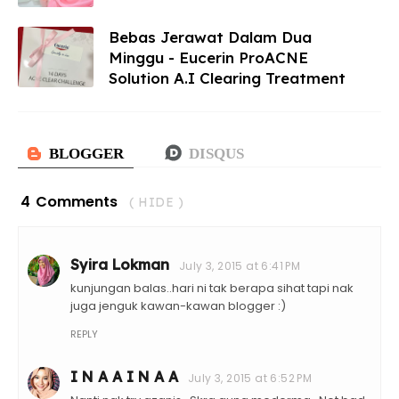
Bebas Jerawat Dalam Dua
Minggu - Eucerin ProACNE
Solution A.I Clearing Treatment
4 Comments
( HIDE )
Syira Lokman
July 3, 2015 at 6:41 PM
kunjungan balas..hari ni tak berapa sihat tapi nak
juga jenguk kawan-kawan blogger :)
REPLY
I N A A I N A A
July 3, 2015 at 6:52 PM