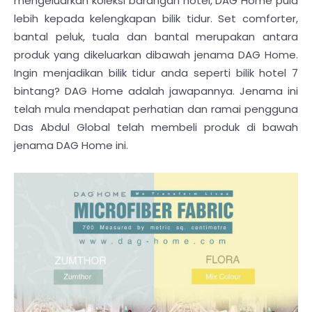
mengeluarkan koleksi barangan hotel, DAG Home pula
lebih kepada kelengkapan bilik tidur. Set comforter,
bantal peluk, tuala dan bantal merupakan antara
produk yang dikeluarkan dibawah jenama DAG Home.
Ingin menjadikan bilik tidur anda seperti bilik hotel 7
bintang? DAG Home adalah jawapannya. Jenama ini
telah mula mendapat perhatian dan ramai pengguna
Das Abdul Global telah membeli produk di bawah
jenama DAG Home ini.