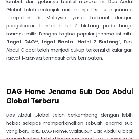
lembut dan gebunya bantal mereka ini. Das Abdul
Global telah melonjak naik menjadi sebuah jenama
tempatan di Malaysia yang terkenal dengan
pengeluaran bantal hotel 7 bintang pada harga
mampu milik. Dengan tagline popular jenama ini iaitu
“
Ingat DAG®, Ingat Bantal Hotel 7 Bintang
”, Das
Abdul Global telah menjadi cukup terkenal di kalangan
rakyat Malaysia termasuk artis tempatan.
DAG Home Jenama Sub Das Abdul
Global Terbaru
Das Abdul Global telah berkembang dengan lebih
hebat selepas memperkenalkan sebuah jenama sub
yang baru iaitu DAG Home. Walaupun Das Abdul Global