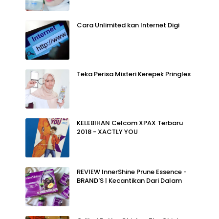
Cara Unlimited kan Internet Digi
Teka Perisa Misteri Kerepek Pringles
KELEBIHAN Celcom XPAX Terbaru
2018 - XACTLY YOU
REVIEW InnerShine Prune Essence -
BRAND'S | Kecantikan Dari Dalam