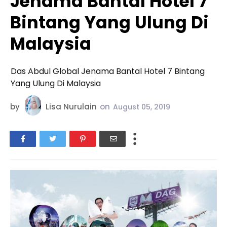
Jenama Bantal Hotel 7
Bintang Yang Ulung Di
Malaysia
Das Abdul Global Jenama Bantal Hotel 7 Bintang
Yang Ulung Di Malaysia
by
Lisa Nurulain
on
August 05, 2019