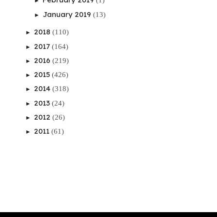
(1)
►
January 2019
(13)
►
2018
(110)
►
2017
(164)
►
2016
(219)
►
2015
(426)
►
2014
(318)
►
2013
(24)
►
2012
(26)
►
2011
(61)
►