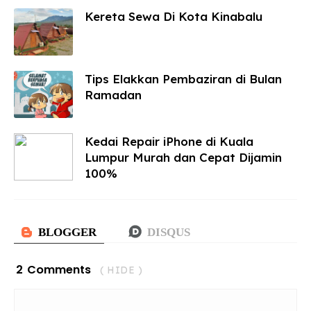
Kereta Sewa Di Kota Kinabalu
Tips Elakkan Pembaziran di Bulan
Ramadan
Kedai Repair iPhone di Kuala
Lumpur Murah dan Cepat Dijamin
100%
2 Comments
( HIDE )