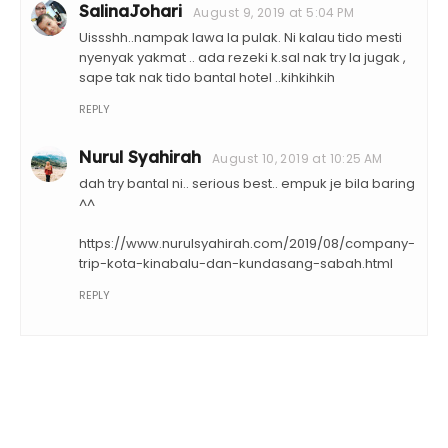
SalinaJohari
August 9, 2019 at 5:04 PM
Uissshh..nampak lawa la pulak. Ni kalau tido mesti
nyenyak yakmat .. ada rezeki k.sal nak try la jugak ,
sape tak nak tido bantal hotel ..kihkihkih
REPLY
Nurul Syahirah
August 10, 2019 at 10:25 AM
dah try bantal ni.. serious best.. empuk je bila baring
^^
https://www.nurulsyahirah.com/2019/08/company-
trip-kota-kinabalu-dan-kundasang-sabah.html
REPLY