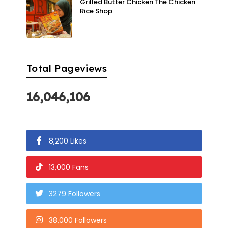
Grilled Butter Chicken The Chicken
Rice Shop
Total Pageviews
16,046,106
8,200 Likes
13,000 Fans
3279 Followers
38,000 Followers