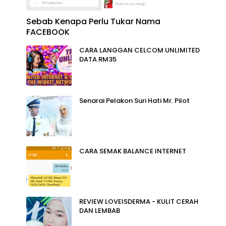
Sebab Kenapa Perlu Tukar Nama
FACEBOOK
CARA LANGGAN CELCOM UNLIMITED
DATA RM35
Senarai Pelakon Suri Hati Mr. Pilot
CARA SEMAK BALANCE INTERNET
REVIEW LOVEISDERMA - KULIT CERAH
DAN LEMBAB