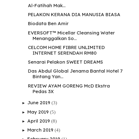
Al-Fatihah Mak...
PELAKON KERANA DIA MANUSIA BIASA
Biodata Ben Amir
EVERSOFT™ Micellar Cleansing Water
Menanggalkan So...
CELCOM HOME FIBRE UNLIMITED
INTERNET SERENDAH RM80
Senarai Pelakon SWEET DREAMS
Das Abdul Global Jenama Bantal Hotel 7
Bintang Yan...
REVIEW AYAM GORENG McD Ekstra
Pedas 3X
June 2019
(3)
►
May 2019
(5)
►
April 2019
(8)
►
March 2019
(4)
►
February 2019