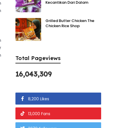
Kecantikan Dari Dalam
h
n
Grilled Butter Chicken The
Chicken Rice Shop
n
r
n
Total Pageviews
16,043,309
8,200 Likes
13,000 Fans