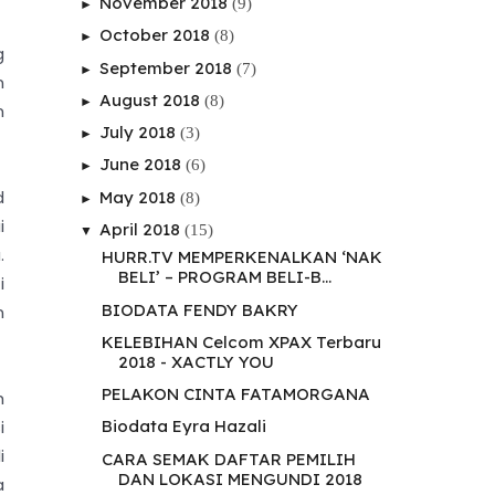
November 2018
(9)
►
October 2018
(8)
►
g
September 2018
(7)
►
n
August 2018
(8)
►
n
July 2018
(3)
►
June 2018
(6)
►
d
May 2018
(8)
►
i
April 2018
(15)
▼
.
HURR.TV MEMPERKENALKAN ‘NAK
BELI’ – PROGRAM BELI-B...
i
BIODATA FENDY BAKRY
n
KELEBIHAN Celcom XPAX Terbaru
2018 - XACTLY YOU
PELAKON CINTA FATAMORGANA
h
i
Biodata Eyra Hazali
i
CARA SEMAK DAFTAR PEMILIH
DAN LOKASI MENGUNDI 2018
a