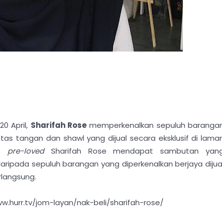
0 April,
Sharifah Rose
memperkenalkan sepuluh baranga
 tas tangan dan shawl yang dijual secara eksklusif di lama
an
pre-loved
Sharifah Rose mendapat sambutan yan
pada sepuluh barangan yang diperkenalkan berjaya dijua
rlangsung.
ww.hurr.tv/jom-layan/nak-beli/sharifah-rose/