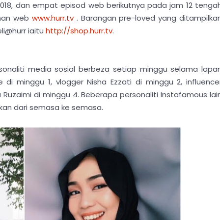
 2018, dan empat episod web berikutnya pada jam 12 tenga
laman web
www.hurr.tv
. Barangan pre-loved yang ditampilka
li@hurr iaitu
http://shop.hurr.tv
.
sonaliti media sosial berbeza setiap minggu selama lapa
 di minggu 1, vlogger Nisha Ezzati di minggu 2, influence
a Ruzaimi di minggu 4. Beberapa personaliti Instafamous lai
mkan dari semasa ke semasa.