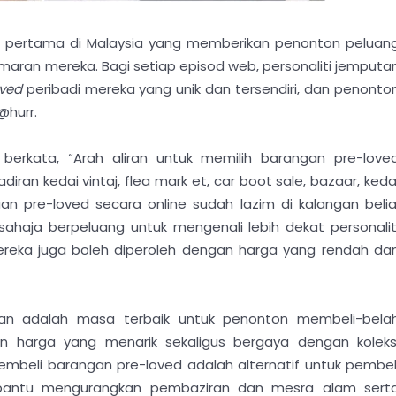
e pertama di Malaysia yang memberikan penonton peluan
emaran mereka. Bagi setiap episod web, personaliti jemputa
oved
peribadi mereka yang unik dan tersendiri, dan penonto
@hurr.
y
berkata, “Arah aliran untuk memilih barangan pre-love
ran kedai vintaj, flea mark et, car boot sale, bazaar, keda
an pre-loved secara online sudah lazim di kalangan belia
sahaja berpeluang untuk mengenali lebih dekat personalit
ereka juga boleh diperoleh dengan harga yang rendah da
dan adalah masa terbaik untuk penonton membeli-bela
n harga yang menarik sekaligus bergaya dengan koleks
mbeli barangan pre-loved adalah alternatif untuk pembel
mbantu mengurangkan pembaziran dan mesra alam sert