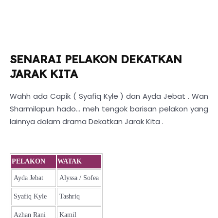
SENARAI PELAKON DEKATKAN
JARAK KITA
Wahh ada Capik ( Syafiq Kyle ) dan Ayda Jebat . Wan
Sharmilapun hado... meh tengok barisan pelakon yang
lainnya dalam drama Dekatkan Jarak Kita .
PELAKON
WATAK
Ayda Jebat
Alyssa / Sofea
Syafiq Kyle
Tashriq
Azhan Rani
Kamil