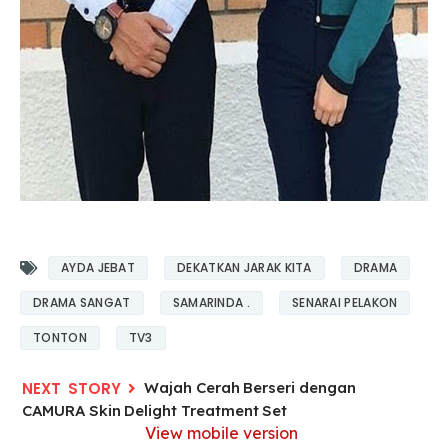
AYDA JEBAT
DEKATKAN JARAK KITA
DRAMA
DRAMA SANGAT
SAMARINDA .
SENARAI PELAKON
TONTON
TV3
Wajah Cerah Berseri dengan
CAMURA Skin Delight Treatment Set
View mobile version