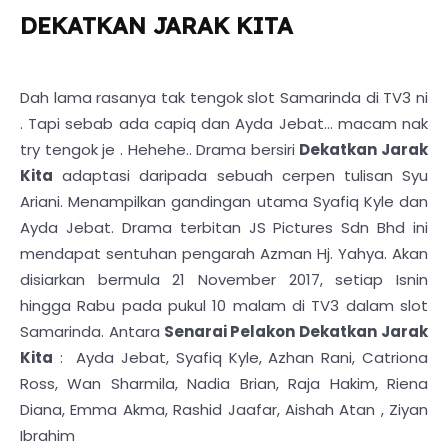
DEKATKAN JARAK KITA
Dah lama rasanya tak tengok slot Samarinda di TV3 ni
. Tapi sebab ada capiq dan Ayda Jebat... macam nak
try tengok je . Hehehe.. Drama bersiri
Dekatkan Jarak
Kita
adaptasi daripada sebuah cerpen tulisan Syu
Ariani. Menampilkan gandingan utama Syafiq Kyle dan
Ayda Jebat. Drama terbitan JS Pictures Sdn Bhd ini
mendapat sentuhan pengarah Azman Hj. Yahya. Akan
disiarkan bermula 21 November 2017, setiap Isnin
hingga Rabu pada pukul 10 malam di TV3 dalam slot
Samarinda. Antara
Senarai Pelakon Dekatkan Jarak
Kita
: Ayda Jebat, Syafiq Kyle, Azhan Rani, Catriona
Ross, Wan Sharmila, Nadia Brian, Raja Hakim, Riena
Diana, Emma Akma, Rashid Jaafar, Aishah Atan , Ziyan
Ibrahim