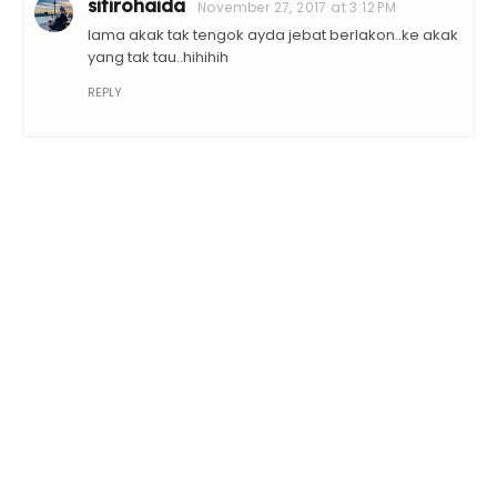
sitirohaida
November 27, 2017 at 3:12 PM
lama akak tak tengok ayda jebat berlakon..ke akak
yang tak tau..hihihih
REPLY