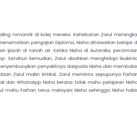
aling romantik di kolej mereka. Kehebatan Zarul merangka
namatkan pengajian Diploma, Nisha ditawarkan belajar d
 ijazah di tanah air. Ketika Nisha di Autsralia, percintaa
p. Setahun kemudian, Zarul disahkan menghidapi leukimi
ul menyembunyikan penyakitnya daripada Nisha dan membala
adaan Zarul makin kritikal, Zarul meminta sepupunya Farha
l dan WhatsApp Nisha kerana tidak mahu pelajaran Nish
arul mahu Farhan terus melayani Nisha sehingga Nisha habi