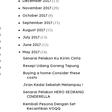
December 2017
(13)
►
November 2017
(20)
►
October 2017
(9)
►
September 2017
(15)
►
i
August 2017
(15)
►
i
July 2017
(13)
►
n
June 2017
(12)
►
a
May 2017
(14)
▼
s
Senarai Pelakon Ku Kirim Cinta
n
Resepi Udang Goreng Tepung
a
Buying a home-Consider these
s
costs
Jiran Kedai Sebelah Melampau !
Senarai Pelakon HERO SEORANG
CINDERELLA
Kembali Pesona Dengan Set
Kecantikan VOQQ