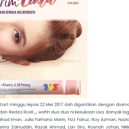
.. start minggu lepas 22 Mei 2017 dah digantikan dengan dram
an Redza Rosli ,,, wahh dua dua ni kesukaan Lisa .Banyak lag
ahad Iman, Julia Farhana Marin, Fizz Fairuz, Roy Azman, Nazi
na Zainuddin, Razak Ahmad, Lan Siro, Rosnah Johari, Nikk