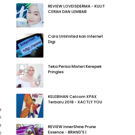
REVIEW LOVEISDERMA - KULIT
CERAH DAN LEMBAB
Cara Unlimited kan Internet
Digi
Teka Perisa Misteri Kerepek
Pringles
KELEBIHAN Celcom XPAX
Terbaru 2018 - XACTLY YOU
a
i
a
REVIEW InnerShine Prune
Essence - BRAND'S |
i