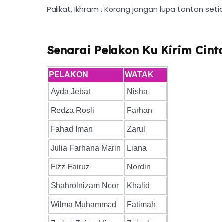
Palikat, Ikhram . Korang jangan lupa tonton set
Senarai Pelakon Ku Kirim Cin
PELAKON
WATAK
Ayda Jebat
Nisha
Redza Rosli
Farhan
Fahad Iman
Zarul
Julia Farhana Marin
Liana
Fizz Fairuz
Nordin
Shahrolnizam Noor
Khalid
Wilma Muhammad
Fatimah