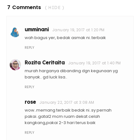
7 Comments
( HIDE )
umminani
January 19, 2017 at 1:20 PM
wah bagus yer, bedak asmak ni..terbaik
REPLY
Rozita Ceritaita
January 19, 2017 at 1:40 PM
murah harganya dibanding dgn kegunaan yg
banyak.. gd luck lisa..
REPLY
rose
January 22, 2017 at 3:08 AM
wow..memang terbaik bedak ni..sy pernah
pakai..gatal2 mcm ruam dekat celah
kangkang,pakai 2-3 hari terus baik
REPLY