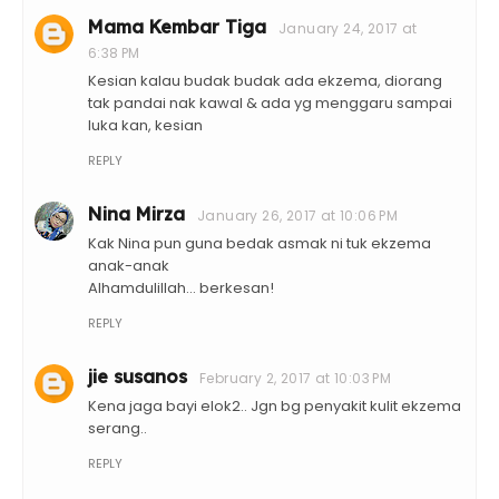
Mama Kembar Tiga
January 24, 2017 at
6:38 PM
Kesian kalau budak budak ada ekzema, diorang
tak pandai nak kawal & ada yg menggaru sampai
luka kan, kesian
REPLY
Nina Mirza
January 26, 2017 at 10:06 PM
Kak Nina pun guna bedak asmak ni tuk ekzema
anak-anak
Alhamdulillah... berkesan!
REPLY
jie susanos
February 2, 2017 at 10:03 PM
Kena jaga bayi elok2.. Jgn bg penyakit kulit ekzema
serang..
REPLY