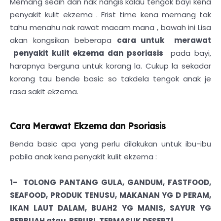
Memang sedih dan nak nangis kalau tengok bayi kena
penyakit kulit ekzema . Frist time kena memang tak
tahu menahu nak rawat macam mana , bawah ini Lisa
akan kongsikan beberapa
cara untuk merawat
penyakit kulit ekzema dan psoriasis
pada bayi,
harapnya berguna untuk korang la. Cukup la sekadar
korang tau bende basic so takdela tengok anak je
rasa sakit ekzema.
Cara Merawat Ekzema dan Psoriasis
Benda basic apa yang perlu dilakukan untuk ibu-ibu
pabila anak kena penyakit kulit ekzema :
1- TOLONG PANTANG GULA, GANDUM, FASTFOOD,
SEAFOOD, PRODUK TENUSU, MAKANAN YG D PERAM,
IKAN LAUT DALAM, BUAH2 YG MANIS, SAYUR YG
BERBUAH atau BERUBI, TERMASUK DESERT!