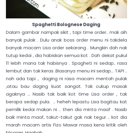
Spaghetti Bolognese Daging
Dalam gambar nampak sikit , tapi time order.. mak aih
banyak pulak . Dulu anak boss order menu ni takdela
banyak macam Lisa order sekarang . Mungkin dah nak
tutup kedai , dia habiskan semua kot . Dah dekat pukul
11 lebih mana tak habisnya . Spagheti ni sedap.. rasa
lembut dan tak keras .Biasanya menu ini sedap... TAPI ..
nah ada tapi , daging ni rasa macam mentah pulak
,atau bau daging kuat sangat. Tak cukup masak
agaknya ... Nasib tak baik kot time Lisa order , tak
berapa sedap pula. .. heheh lepastu Lisa bagitau kat
pemilik kedai makan ni .. then dia minta maaf . Nasib
baik minta maaf, takut-takut gak nak tegur .. kot dia
marah macam artis Fizo Mawar masa kena kritik oleh
blogger. Haahah..