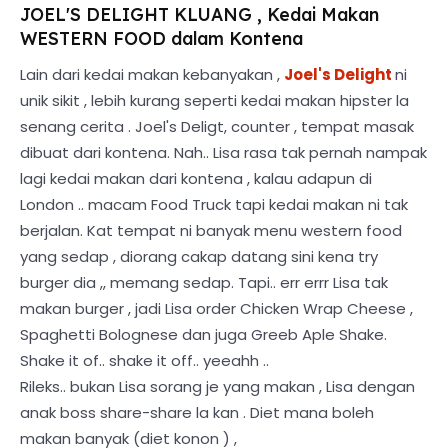
JOEL'S DELIGHT KLUANG , Kedai Makan
WESTERN FOOD dalam Kontena
Lain dari kedai makan kebanyakan ,
Joel's Delight
ni
unik sikit , lebih kurang seperti kedai makan hipster la
senang cerita . Joel's Deligt, counter , tempat masak
dibuat dari kontena. Nah.. Lisa rasa tak pernah nampak
lagi kedai makan dari kontena , kalau adapun di
London .. macam Food Truck tapi kedai makan ni tak
berjalan. Kat tempat ni banyak menu western food
yang sedap , diorang cakap datang sini kena try
burger dia ,, memang sedap. Tapi.. err errr Lisa tak
makan burger , jadi Lisa order Chicken Wrap Cheese ,
Spaghetti Bolognese dan juga Greeb Aple Shake.
Shake it of.. shake it off.. yeeahh ..
Rileks.. bukan Lisa sorang je yang makan , Lisa dengan
anak boss share-share la kan . Diet mana boleh
makan banyak (diet konon ) ,