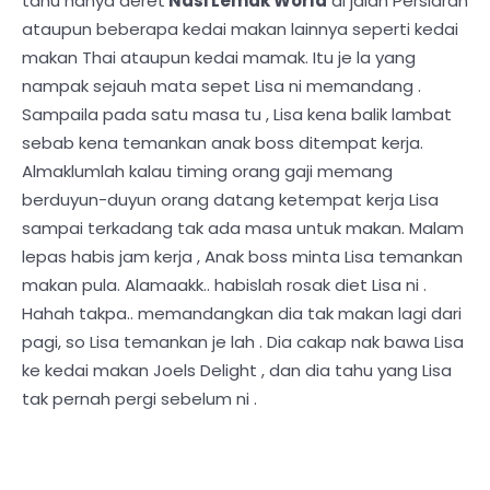
tahu hanya deret
Nasi Lemak World
di jalan Persiaran
ataupun beberapa kedai makan lainnya seperti kedai
makan Thai ataupun kedai mamak. Itu je la yang
nampak sejauh mata sepet Lisa ni memandang .
Sampaila pada satu masa tu , Lisa kena balik lambat
sebab kena temankan anak boss ditempat kerja.
Almaklumlah kalau timing orang gaji memang
berduyun-duyun orang datang ketempat kerja Lisa
sampai terkadang tak ada masa untuk makan. Malam
lepas habis jam kerja , Anak boss minta Lisa temankan
makan pula. Alamaakk.. habislah rosak diet Lisa ni .
Hahah takpa.. memandangkan dia tak makan lagi dari
pagi, so Lisa temankan je lah . Dia cakap nak bawa Lisa
ke kedai makan Joels Delight , dan dia tahu yang Lisa
tak pernah pergi sebelum ni .