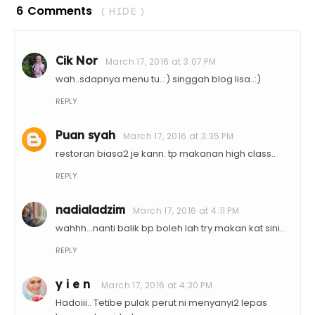
6 Comments
( HIDE )
Cik Nor
March 17, 2016 at 3:07 PM
wah..sdapnya menu tu..:) singgah blog lisa..:)
REPLY
Puan syah
March 17, 2016 at 3:35 PM
restoran biasa2 je kann. tp makanan high class..
REPLY
nadialadzim
March 17, 2016 at 4:11 PM
wahhh...nanti balik bp boleh lah try makan kat sini...
REPLY
y i e n
March 17, 2016 at 4:30 PM
Hadoiii.. Tetibe pulak perut ni menyanyi2 lepas