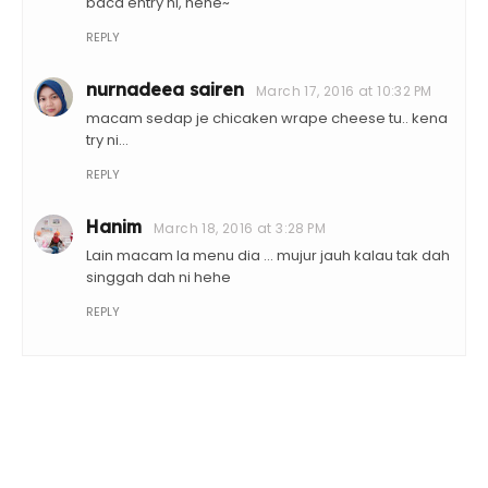
baca entry ni, hehe~
REPLY
nurnadeea sairen
March 17, 2016 at 10:32 PM
macam sedap je chicaken wrape cheese tu.. kena
try ni...
REPLY
Hanim
March 18, 2016 at 3:28 PM
Lain macam la menu dia ... mujur jauh kalau tak dah
singgah dah ni hehe
REPLY