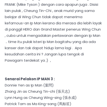
FRANK (Mike Tyson ) dengan cara apapun juga . Disisi
lain pulak , Cheung Tin-Chi , anak murid yang sama
belajar di Wing Chun tidak dapat menerima
kefamous-an Ip Man kerana dia merasa dia lebih layak
di panggil HERO dan Grand Master penerus Wing Chun
, cuba untuk mengadakan perlawanan dengan Ip Man
.. time itu pulak Isteri Ip Man bagitahu yang dia ada
kanser dan tak dapat hidup lama lagi . Apa
kesudahan cerita ini ? Jangan lupa tengok di
Pawagam terdekat ya ;) ,
Senarai Pelakon IP MAN 3 :
Donnie Yen as Ip Man (葉問)
Zhang Jin as Cheung Tin-chi (張天志)
Lynn Hung as Cheung Wing-sing (張永成)
Patrick Tam as Ma King-sang (馬鯨笙)