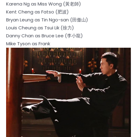
Karena Ng as Miss Wong (黃老師)
Kent Cheng as Fatso (肥波)
Bryan Leung as Tin Ngo-san (田傲山)
Louis Cheung as Tsui Lik (徐力)
Danny Chan as Bruce Lee (李小龍)
Mike Tyson as Frank