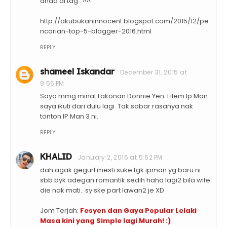
anda di tag.. ^^
http://akubukaninnocent.blogspot.com/2015/12/pe
ncarian-top-5-blogger-2016.html
REPLY
shameel Iskandar
December 31, 2015 at
9:56 PM
Saya mmg minat Lakonan Donnie Yen. Filem Ip Man
saya ikuti dari dulu lagi. Tak sabar rasanya nak
tonton IP Man 3 ni.
REPLY
KHALID
January 2, 2016 at 5:52 PM
dah agak gegurl mesti suke tgk ipman yg baru ni
sbb byk adegan romantik sedih haha lagi2 bila wife
die nak mati.. sy ske part lawan2 je XD
Jom Terjah:
Fesyen dan Gaya Popular Lelaki
Masa kini yang Simple lagi Murah! :)