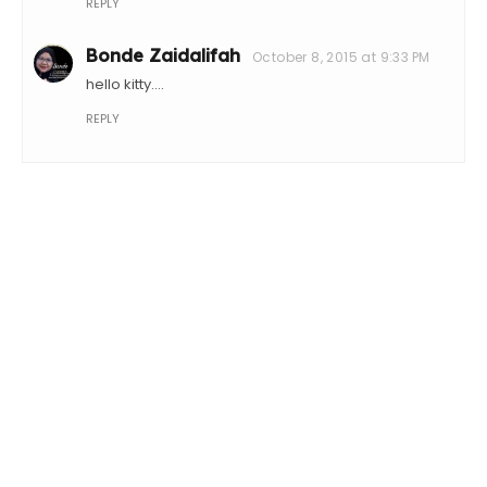
REPLY
Bonde Zaidalifah
October 8, 2015 at 9:33 PM
hello kitty....
REPLY