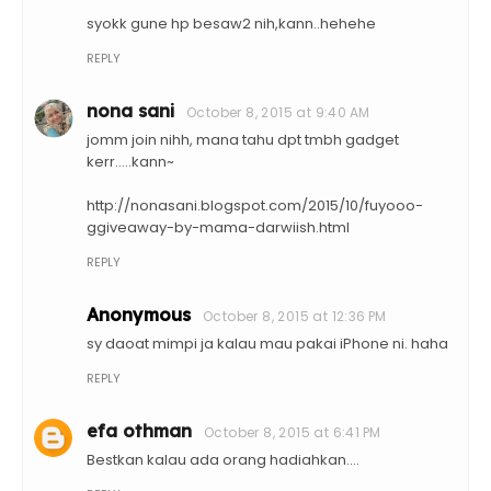
syokk gune hp besaw2 nih,kann..hehehe
REPLY
nona sani
October 8, 2015 at 9:40 AM
jomm join nihh, mana tahu dpt tmbh gadget
kerr.....kann~
http://nonasani.blogspot.com/2015/10/fuyooo-
ggiveaway-by-mama-darwiish.html
REPLY
Anonymous
October 8, 2015 at 12:36 PM
sy daoat mimpi ja kalau mau pakai iPhone ni. haha
REPLY
efa othman
October 8, 2015 at 6:41 PM
Bestkan kalau ada orang hadiahkan....