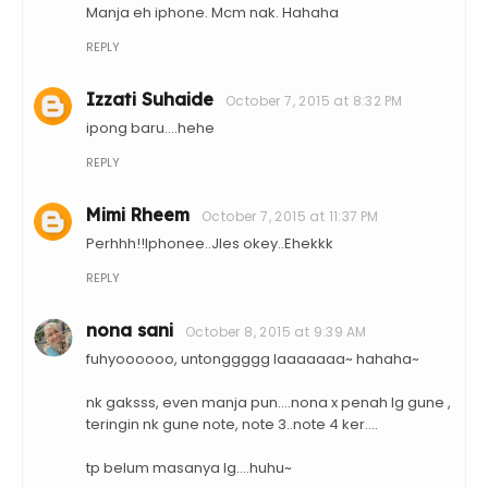
Manja eh iphone. Mcm nak. Hahaha
REPLY
Izzati Suhaide
October 7, 2015 at 8:32 PM
ipong baru....hehe
REPLY
Mimi Rheem
October 7, 2015 at 11:37 PM
Perhhh!!Iphonee..Jles okey..Ehekkk
REPLY
nona sani
October 8, 2015 at 9:39 AM
fuhyoooooo, untonggggg laaaaaaa~ hahaha~
nk gaksss, even manja pun....nona x penah lg gune ,
teringin nk gune note, note 3..note 4 ker....
tp belum masanya lg....huhu~