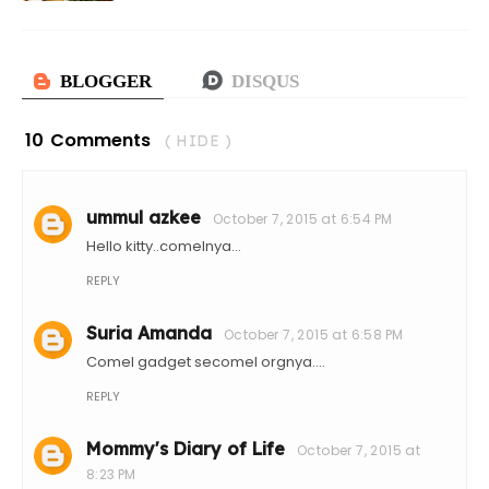
10 Comments
( HIDE )
ummul azkee
October 7, 2015 at 6:54 PM
Hello kitty..comelnya...
REPLY
Suria Amanda
October 7, 2015 at 6:58 PM
Comel gadget secomel orgnya....
REPLY
Mommy's Diary of Life
October 7, 2015 at
8:23 PM