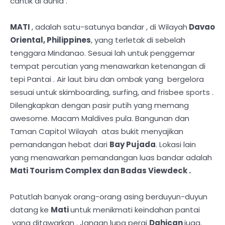
cantik di dunia .
MATI
, adalah satu-satunya bandar , di Wilayah
Davao
Oriental, Philippines
, yang terletak di sebelah
tenggara Mindanao. Sesuai lah untuk penggemar
tempat percutian yang menawarkan ketenangan di
tepi Pantai . Air laut biru dan ombak yang bergelora
sesuai untuk skimboarding, surfing, and frisbee sports .
Dilengkapkan dengan pasir putih yang memang
awesome. Macam Maldives pula. Bangunan dan
Taman Capitol Wilayah atas bukit menyajikan
pemandangan hebat dari
Bay Pujada
. Lokasi lain
yang menawarkan pemandangan luas bandar adalah
Mati Tourism Complex dan Badas Viewdeck .
Patutlah banyak orang-orang asing berduyun-duyun
datang ke
Mati
untuk menikmati keindahan pantai
yang ditawarkan . Jangan lupa pergi
Dahican
juga.