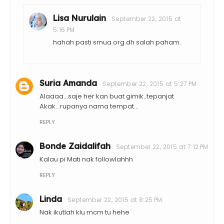
Lisa Nurulain
September 22, 2015 at
5:16 PM
hahah pasti smua org dh salah paham.
Suria Amanda
September 22, 2015 at 5:27 PM
Alaaaa...saje her kan buat gimik..tepanjat
Akak...rupanya nama tempat...
REPLY
Bonde Zaidalifah
September 22, 2015 at 7:12 PM
Kalau pi Mati nak followlahhh
REPLY
Linda
September 22, 2015 at 8:25 PM
Nak ikutlah klu mcm tu hehe