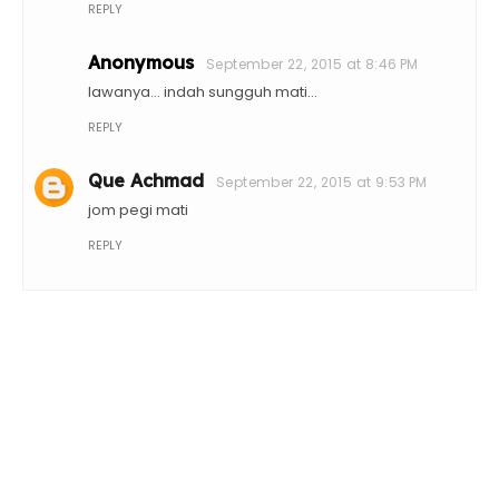
REPLY
Anonymous
September 22, 2015 at 8:46 PM
lawanya... indah sungguh mati...
REPLY
Que Achmad
September 22, 2015 at 9:53 PM
jom pegi mati
REPLY