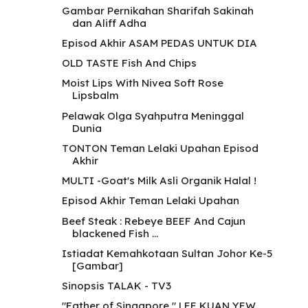
Gambar Pernikahan Sharifah Sakinah
dan Aliff Adha
Episod Akhir ASAM PEDAS UNTUK DIA
OLD TASTE Fish And Chips
Moist Lips With Nivea Soft Rose
Lipsbalm
Pelawak Olga Syahputra Meninggal
Dunia
TONTON Teman Lelaki Upahan Episod
Akhir
MULTI -Goat's Milk Asli Organik Halal !
Episod Akhir Teman Lelaki Upahan
Beef Steak : Rebeye BEEF And Cajun
blackened Fish ...
Istiadat Kemahkotaan Sultan Johor Ke-5
[Gambar]
Sinopsis TALAK - TV3
"Father of Singapore " LEE KUAN YEW