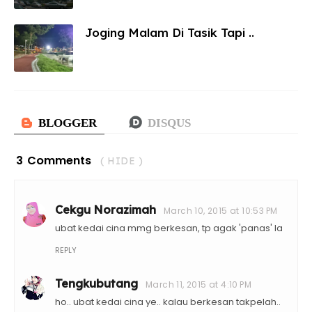
Joging Malam Di Tasik Tapi ..
3 Comments
( HIDE )
Cekgu Norazimah
March 10, 2015 at 10:53 PM
ubat kedai cina mmg berkesan, tp agak 'panas' la
REPLY
Tengkubutang
March 11, 2015 at 4:10 PM
ho.. ubat kedai cina ye.. kalau berkesan takpelah..