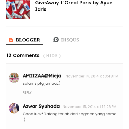
GiveAway L'Oreal Paris by Ayue
Idris
12 Comments
( HIDE )
AMIIZAA@Mieja
November 14, 2014 at 3:48 PM
salams ptg jumaat:)
REPLY
Azwar Syuhada
November 15, 2014 at 12:28 PM
Good luck! Datang terjah dari segmen yang sama..
:)