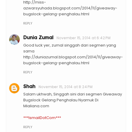
http://miss-
azwarsyuhada.blogspot.com/2014/11/giveaway-
bugslock-gelang-penghalau.html
REPLY
Dunia Zumal
November 15, 2014 at 6:42 PM
Good luck yer, zumal singgah dari segmen yang
sama
http://duniazumal.blogspot.com/2014/11/giveaway-
bugslock-gelang-penghalau.html
REPLY
Shah
November 15, 2014 at 8:24 PM
Salam ukhwah, Singgah sini dari segmen Giveaway
Bugslock Gelang Penghalau Nyamuk Di
Mialiana.com
***IsmailDotCom***
REPLY