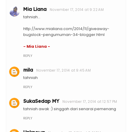
Mia Liana
November 17, 2014 at 9:22 AM
tahniah...
http://www.mialiana.com/2014/11/giveaway-
bugslock-pengumuman-34-blogger.html
- Mia Liana -
REPLY
mila
November 17, 2014 at 9:45 AM
tahniah
REPLY
SukaSedap MY
November 17, 2014 at 12:57 PM
tahniah awak :) singgah dari senarai pemenang
REPLY