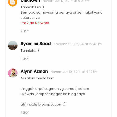
Unknown
November 17, 2014 at 9:21 PM
Tahniah lisa :)
Semoga sama-sama berjaya di peringkat yang
seterusnya
ProVide Network
REPLY
Syamimi Saad
November 18, 2014 at 12:46 PM
Tahniah.. :)
REPLY
Alynn Azman
November 19, 2014 at 4:17 PM
Assalammualaikum
singgah drpd segmen yg sama :) salam
ukhwah..jempot singgah ke blog saya
alynnazfiz.blogspot.com :)
REPLY