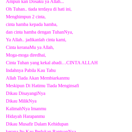
Ampun kan Dosaku ya Allah...
Oh Tuhan.. tiada terdaya di hati ini,
Menghimpun 2 cinta,
cinta hamba kepada hamba,
dan cinta hamba dengan TuhanNya,
Ya Allah.. jadikanlah cinta kami,
Cinta keranaMu ya Allah,
Moga-moga diredhai,
Cinta Tuhan yang kekal abadi…CINTA ALLAH
Indahnya Pabila Kau Tahu
Allah Tiada Akan Membiarkanmu
Meskipun Di Hatimu Tiada Menginsafi
Dikau DisayangiNya
Dikau MilikNya
KalimahNya Imanmu
Hidayah Harapanmu
Dikau Musafir Dalam Kehidupan
kerana Itu Kau Perlukan BantuanNya