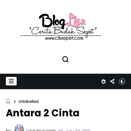
Unlabelled
Antara 2 Cinta
by
Lisa Nurulain
on